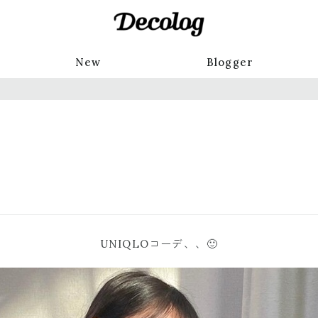
New
Blogger
UNIQLOコーデ、、🙂