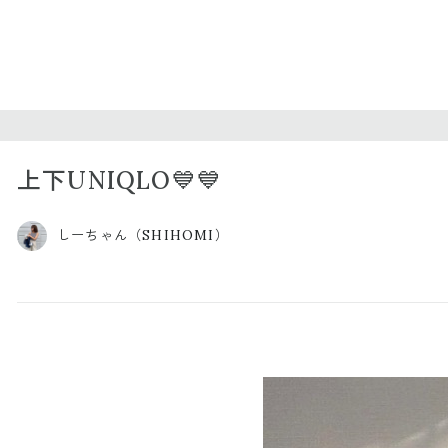
上下UNIQLO💙💙
しーちゃん（SHIHOMI）