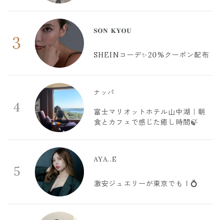
𝐒𝐎𝐍 𝐊𝐘𝐎𝐔
3
SHEINコーデ✨20%クーポン配布
ナッパ
4
富士マリオットホテル山中湖｜朝
食とカフェで感じた癒し時間🍃
AYA..E
5
激安ジュエリーが東京でも！💍