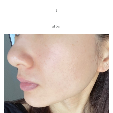
↓
after