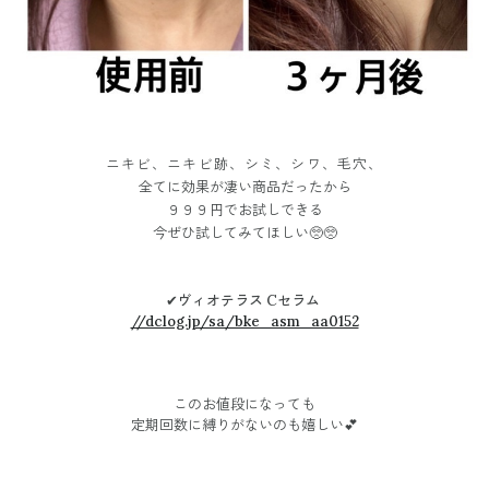
ニキビ、ニキビ跡、シミ、シワ、毛穴、
全てに効果が凄い商品だったから
９９９円でお試しできる
今ぜひ試してみてほしい🥺🥺
✔︎ヴィオテラス Cセラム
//dclog.jp/sa/bke_asm_aa0152
このお値段になっても
定期回数に縛りがないのも嬉しい💕