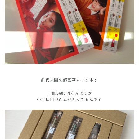
前代未聞の超豪華ムック本💄
１冊1,485円なんですが
中にはLIP６本が入ってるんです