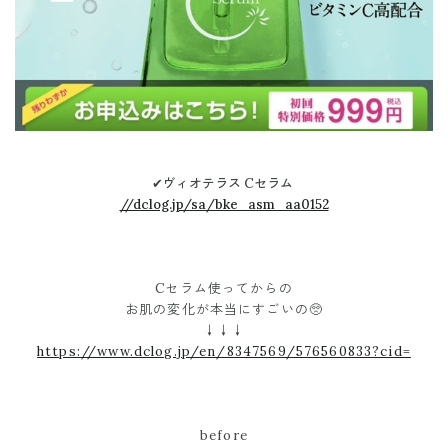
✔︎ヴィオテラス Cセラム
//dclog.jp/sa/bke_asm_aa0152
Cセラム使ってからの
お肌の変化が本当にすごいの🥺
↓↓↓
https://www.dclog.jp/en/8347569/576560833?cid=
before