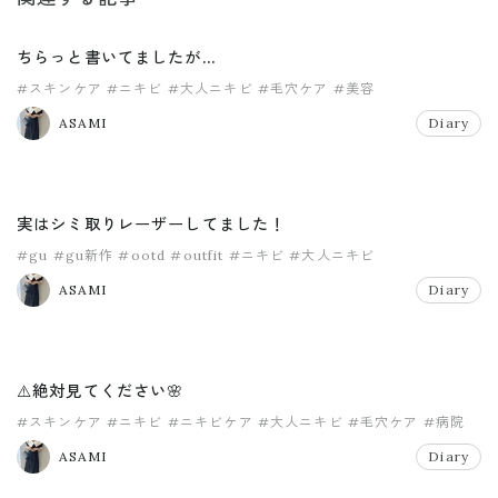
ちらっと書いてましたが…
#スキンケア
#ニキビ
#大人ニキビ
#毛穴ケア
#美容
ASAMI
Diary
実はシミ取りレーザーしてました！
#gu
#gu新作
#ootd
#outfit
#ニキビ
#大人ニキビ
ASAMI
Diary
⚠️絶対見てください🌸
#スキンケア
#ニキビ
#ニキビケア
#大人ニキビ
#毛穴ケア
#病院
ASAMI
Diary