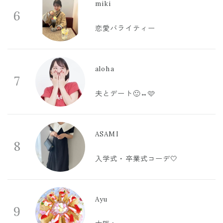
miki
6
恋愛バライティー
aloha
7
夫とデート🙂‍↔️🩷
ASAMI
8
入学式・卒業式コーデ🤍
Ayu
9