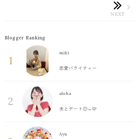
Blogger Ranking
miki
1
恋愛バライティー
aloha
2
夫とデート🙂‍↔️🩷
Ayu