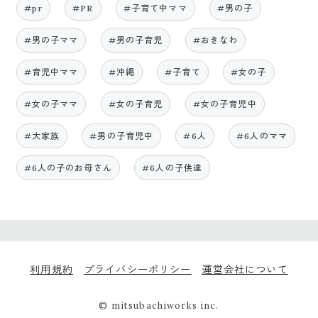
#pr
#PR
#子育て中ママ
#男の子
#男の子ママ
#男の子育児
#おきなわ
#育児中ママ
#沖縄
#子育て
#女の子
#女の子ママ
#女の子育児
#女の子育児中
#大家族
#男の子育児中
#6人
#6人のママ
#6人の子のお母さん
#6人の子供達
利用規約
プライバシーポリシー
運営会社について
© mitsubachiworks inc.