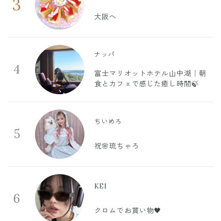
3
大阪へ
ナッパ
4
富士マリオットホテル山中湖｜朝
食とカフェで感じた癒し時間🍃
ちいめろ
5
祝🌸琉ちゃろ
KEI
6
クロムでお買い物🖤