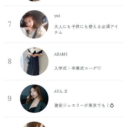
yui
7
大人にも子供にも使える必須アイ
テム
ASAMI
8
入学式・卒業式コーデ🤍
AYA..E
9
激安ジュエリーが東京でも！💍