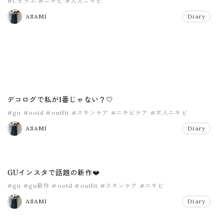
#Cセラム
#ニキビ
#大人ニキビ
ASAMI
Diary
デコログで私が1番じゃない？🤍
#gu
#ootd
#outfit
#スキンケア
#ニキビケア
#大人ニキビ
ASAMI
Diary
GUインスタで話題の新作❤️
#gu
#gu新作
#ootd
#outfit
#スキンケア
#ニキビ
ASAMI
Diary