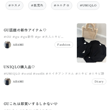
#コスメ
#肌荒れ
#ユニクロ
#UNIQLO
GU話題の新作アイテム🤍
#GU
#gu
#gu新作
#pr
#大人ニキビ
#毛穴ケア
ASAMI
Fashion
UNIQLO購入品🤍
#UNIQLO
#ootd
#outfit
#エイチアンドエム
#ニキビ
#ニキビ跡
ASAMI
Diary
GUこれは即買いするしかない🩷