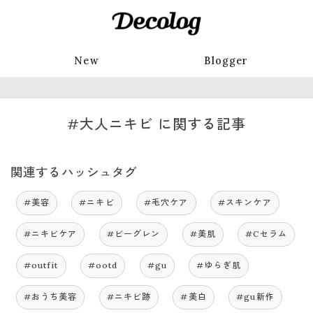
New
Blogger
#大人ニキビ に関する記事
関連するハッシュタグ
#美容
#ニキビ
#毛穴ケア
#スキンケア
#ニキビケア
#ビーグレン
#美肌
#Cセラム
#outfit
#ootd
#gu
#ゆらぎ肌
#おうち美容
#ニキビ跡
#美白
#gu新作