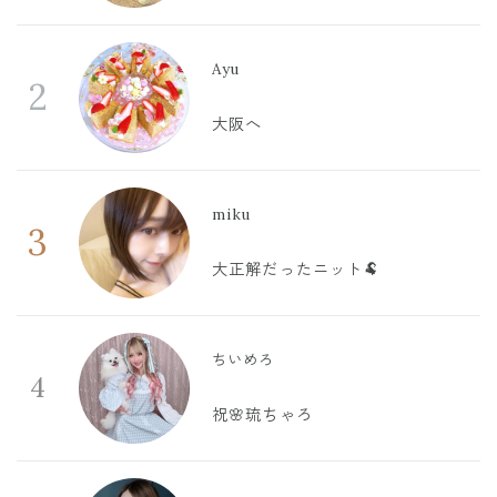
Ayu
2
大阪へ
miku
3
大正解だったニット🐏
ちいめろ
4
祝🌸琉ちゃろ