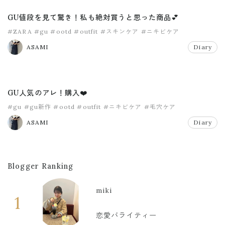
GU値段を見て驚き！私も絶対買うと思った商品💕
#ZARA
#gu
#ootd
#outfit
#スキンケア
#ニキビケア
ASAMI
Diary
GU人気のアレ！購入❤️
#gu
#gu新作
#ootd
#outfit
#ニキビケア
#毛穴ケア
ASAMI
Diary
Blogger Ranking
miki
1
恋愛バライティー