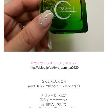
🔖
ヴィオテラス C＋クリアセラム
http://dclog.jp/sa/bke_asm_aa0229
なんとなんとこれ
あのCセラムの進化バージョンです🍋
Cセラムといえば
私もずーーーーっと
定期購入していて