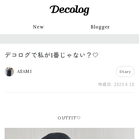
New
Blogger
デコログで私が1番じゃない？🤍
ASAMI
Diary
作成日:
2023.6.10
OUTFIT🤍