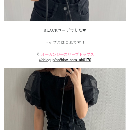
BLACKコーデでした🖤
トップスはこれです！
🔖
オーガンジースリーブトップス
//dclog.jp/sa/bkw_asm_ab0170