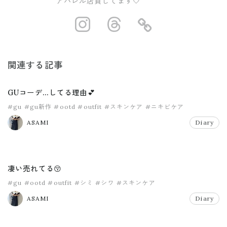
アパレル店員してます🤍
https://www.ins
https://www.
https://
関連する記事
GUコーデ…してる理由💕
#gu
#gu新作
#ootd
#outfit
#スキンケア
#ニキビケア
ASAMI
Diary
凄い売れてる😚
#gu
#ootd
#outfit
#シミ
#シワ
#スキンケア
ASAMI
Diary