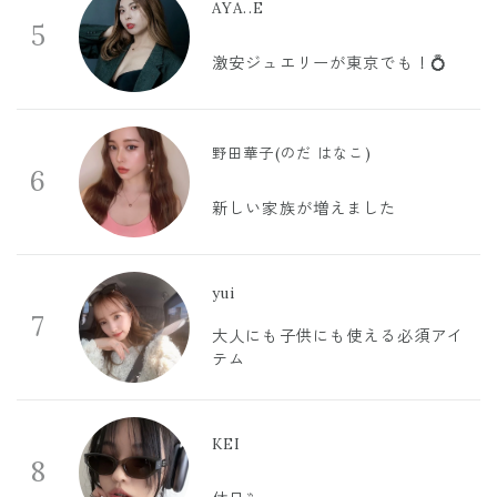
AYA..E
5
激安ジュエリーが東京でも！💍
野田華子(のだ はなこ)
6
新しい家族が増えました
yui
7
大人にも子供にも使える必須アイ
テム
KEI
8