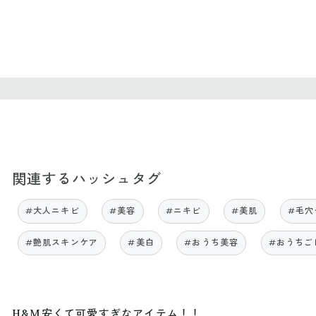
関連するハッシュタグ
#大人ニキビ
#美容
#ニキビ
#美肌
#毛穴
#艶肌スキンケア
#美白
#おうち美容
#おうちご
H&M安くて可愛すぎなアイテム！！