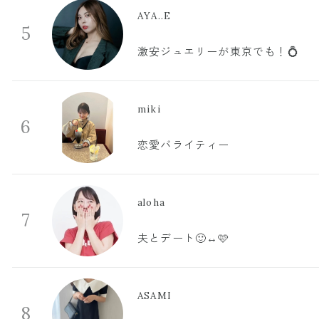
AYA..E
5
激安ジュエリーが東京でも！💍
miki
6
恋愛バライティー
aloha
7
夫とデート🙂‍↔️🩷
ASAMI
8