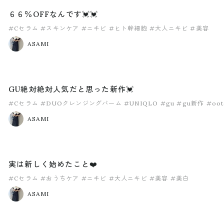
６６％OFFなんです💓💓
#Cセラム
#スキンケア
#ニキビ
#ヒト幹細胞
#大人ニキビ
#美容
ASAMI
GU絶対絶対人気だと思った新作💓
#Cセラム
#DUOクレンジングバーム
#UNIQLO
#gu
#gu新作
#oot
ASAMI
実は新しく始めたこと❤️
#Cセラム
#おうちケア
#ニキビ
#大人ニキビ
#美容
#美白
ASAMI