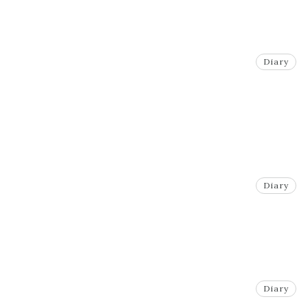
Diary
Diary
Diary