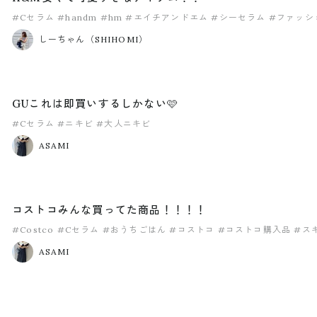
#Cセラム
#handm
#hm
#エイチアンドエム
#シーセラム
#ファッシ
しーちゃん（SHIHOMI）
GUこれは即買いするしかない🩷
#Cセラム
#ニキビ
#大人ニキビ
ASAMI
コストコみんな買ってた商品！！！！
#Costco
#Cセラム
#おうちごはん
#コストコ
#コストコ購入品
#ス
ASAMI