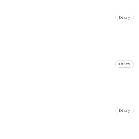
Diary
Diary
Diary