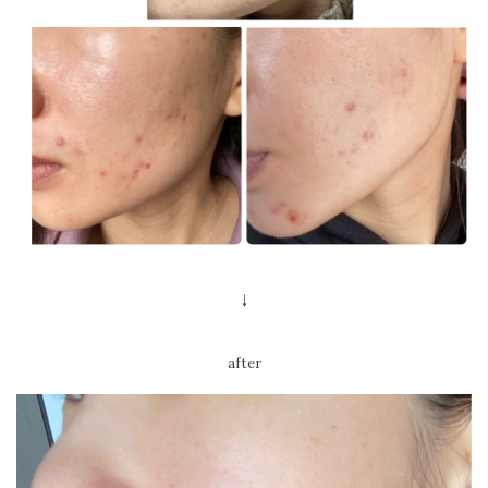
↓
after