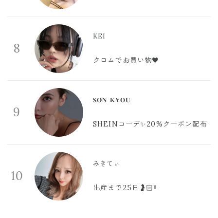
KEI
8
クロムでお買い物🖤
𝐒𝐎𝐍 𝐊𝐘𝐎𝐔
9
SHEINコーデ✨20%クーポン配布
みきてぃ
10
出産まで25日🤰🏻‼️