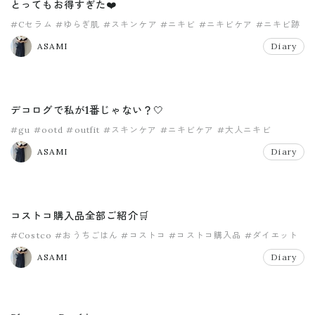
とってもお得すぎた❤️
#Cセラム
#ゆらぎ肌
#スキンケア
#ニキビ
#ニキビケア
#ニキビ跡
ASAMI
Diary
デコログで私が1番じゃない？🤍
#gu
#ootd
#outfit
#スキンケア
#ニキビケア
#大人ニキビ
ASAMI
Diary
コストコ購入品全部ご紹介🛒
#Costco
#おうちごはん
#コストコ
#コストコ購入品
#ダイエット
#美容
ASAMI
Diary