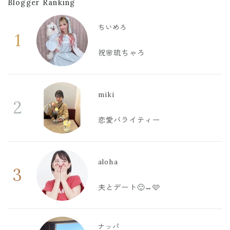
Blogger Ranking
ちいめろ
1
祝🌸琉ちゃろ
miki
2
恋愛バライティー
aloha
3
夫とデート🙂‍↔️🩷
ナッパ