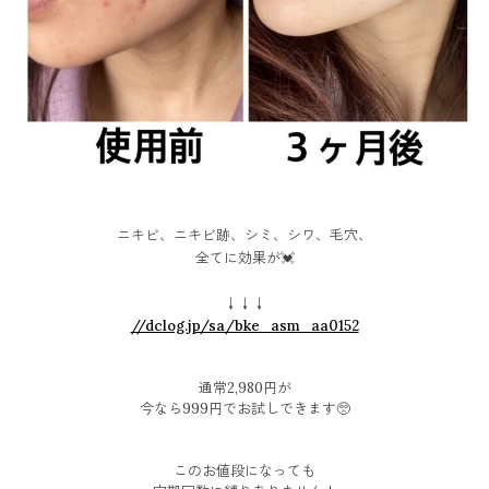
ニキビ、ニキビ跡、シミ、シワ、毛穴、
全てに効果が💓
↓↓↓
//dclog.jp/sa/bke_asm_aa0152
通常2,980円が
今なら999円でお試しできます🥺
このお値段になっても