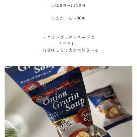
1,458円→1,198円
も安かった〜💓💓
オニオングラタンスープは
リピです！
これ美味しくて大大大好き〜☺️