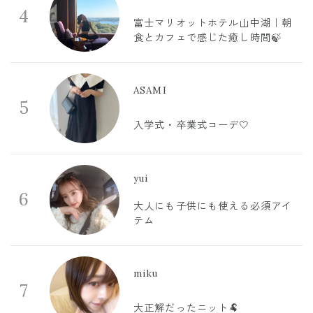
4
富士マリオットホテル山中湖｜朝
食とカフェで感じた癒し時間🍃
ASAMI
5
入学式・卒業式コーデ🤍
yui
6
大人にも子供にも使える必須アイ
テム
miku
7
大正解だったニット🐏