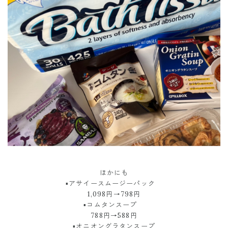
ほかにも
▪︎アサイースムージーパック
1,098円→798円
▪︎コムタンスープ
788円→588円
▪︎オニオングラタンスープ