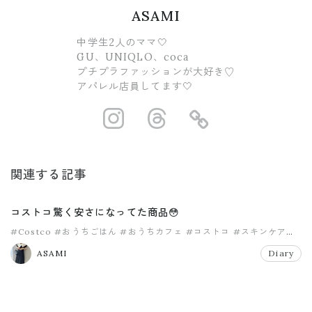
ASAMI
中学生2人のママ🤍
GU、UNIQLO、coca
プチプラファッションが大好き♡
アパレル店員してます🤍
https://www.ins
https://www.
https://
関連する記事
コストコ驚く安さになってた商品😳
#Costco
#おうちごはん
#おうちカフェ
#コストコ
#スキンケア
#ニキビケア
ASAMI
Diary