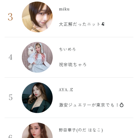
miku
3
大正解だったニット🐏
ちいめろ
4
祝🌸琉ちゃろ
AYA..E
5
激安ジュエリーが東京でも！💍
野田華子(のだ はなこ)
6