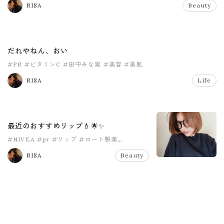
RISA
Beauty
だれやねん、おい
#PR
#ビタミンC
#田中みな実
#美容
#美肌
RISA
Life
最近のおすすめリップ💄🌟✨
#NIVEA
#pr
#リップ
#ロート製薬
#乾燥対策
#愛用リップ
RISA
Beauty