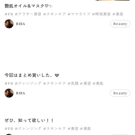
艶肌オイル&マスク💛✨
#PR
#アラサー美容
#スキンケア
#ママライフ
#時短美容
#美容
RISA
Beauty
今回はまとめ買いした、🩶
#PR
#クレンジング
#スキンケア
#洗顔
#美容
#美肌
RISA
Beauty
ぜひ、知って欲しい！！
#PR
#クレンジング
#スキンケア
#美容
#美肌