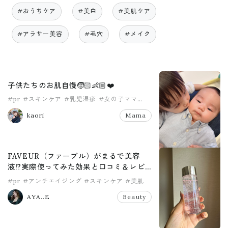
#おうちケア
#美白
#美肌ケア
#アラサー美容
#毛穴
#メイク
子供たちのお肌自慢🧒🏻👶🏼❤️
#pr
#スキンケア
#乳児湿疹
#女の子ママ
#男の子ママ
#美肌
kaori
Mama
FAVEUR（ファーブル）がまるで美容
液⁉️実際使ってみた効果と口コミ＆レビ
ュー！
#pr
#アンチエイジング
#スキンケア
#美肌
AYA..E
Beauty