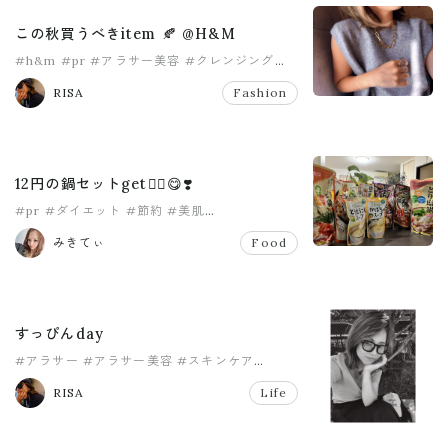
この秋買うべきitem 🍂 @H&M
#h&m
#pr
#アラサー美容
#クレンジング
#プチプラコーデ
#プチプラファッション
RISA
Fashion
12円の鍋セットget☝🏻😋❣️
#pr
#ダイエット
#節約
#美肌
#豆乳の日キャンペーン
みきてぃ
Food
すっぴんday
#アラサー
#アラサー美容
#スキンケア
#美容液
#美肌
RISA
Life