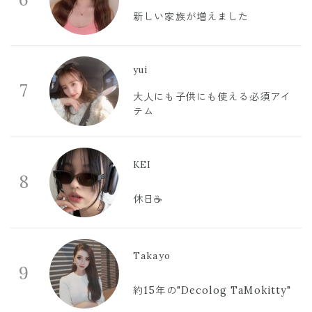
新しい家族が増えました
yui
7
大人にも子供にも使える必須アイ
テム
KEI
8
休日☕️
Takayo
9
約15年の"Decolog TaMokitty"