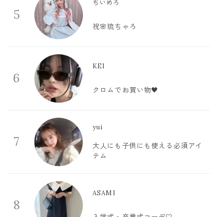
ちいめろ
5
祝🌸琉ちゃろ
KEI
6
クロムでお買い物🖤
yui
7
大人にも子供にも使える必須アイ
テム
ASAMI
8