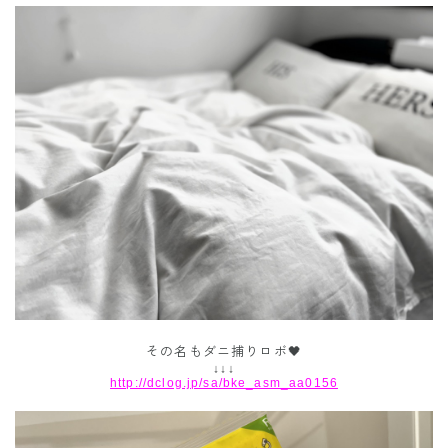
その名もダニ捕りロボ🖤
↓↓↓
http://dclog.jp/sa/bke_asm_aa0156