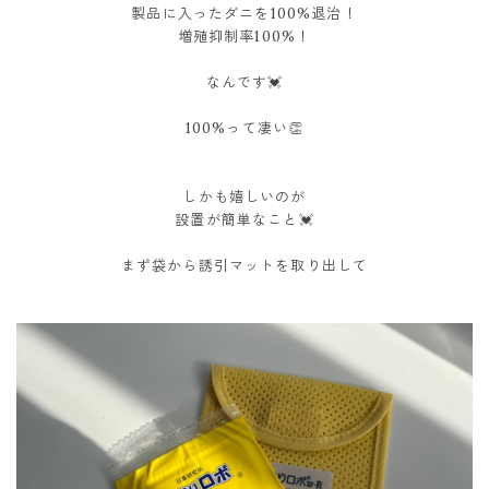
製品に入ったダニを100%退治！
増殖抑制率100%！
なんです💓
100%って凄い👏
しかも嬉しいのが
設置が簡単なこと💓
まず袋から誘引マットを取り出して