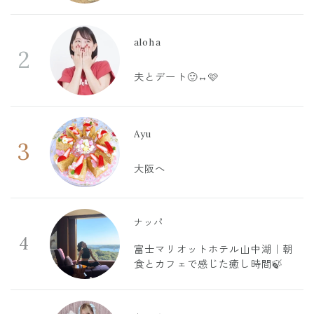
aloha
2
夫とデート🙂‍↔️🩷
Ayu
3
大阪へ
ナッパ
4
富士マリオットホテル山中湖｜朝
食とカフェで感じた癒し時間🍃