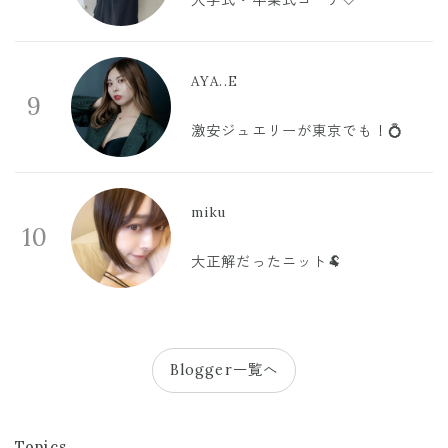
入学式・卒業式コーデ🤍
AYA..E
9
激安ジュエリーが東京でも！💍
miku
10
大正解だったニット🐏
Blogger一覧へ
Topics