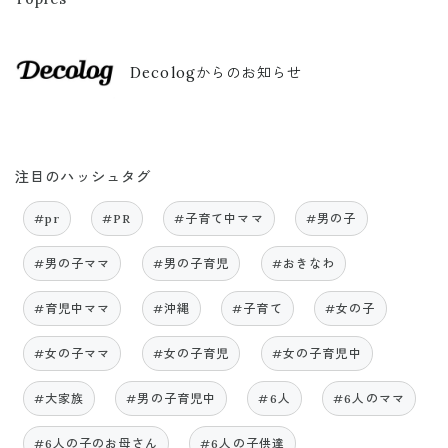
Decologからのお知らせ
注目のハッシュタグ
#pr
#PR
#子育て中ママ
#男の子
#男の子ママ
#男の子育児
#おきなわ
#育児中ママ
#沖縄
#子育て
#女の子
#女の子ママ
#女の子育児
#女の子育児中
#大家族
#男の子育児中
#6人
#6人のママ
#6人の子のお母さん
#6人の子供達