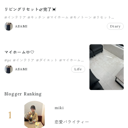
リビングリセット🌿完了💓
#インテリア
#キッチン
#マイホーム
#モノトーン
#リセット
#リビング
ASAMI
Diary
マイホーム🫶🤍
#pr
#インテリア
#ダイエット
#マイホーム
#リビング
#リフォーム
ASAMI
Life
Blogger Ranking
miki
1
恋愛バライティー