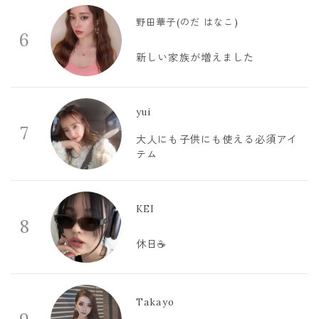
野田華子(のだ はなこ)
6
新しい家族が増えました
yui
7
大人にも子供にも使える必須アイ
テム
KEI
8
休日☕️
Takayo