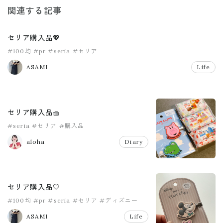
関連する記事
セリア購入品💖
#100均
#pr
#seria
#セリア
ASAMI
Life
セリア購入品🧺
#seria
#セリア
#購入品
aloha
Diary
セリア購入品🤍
#100均
#pr
#seria
#セリア
#ディズニー
ASAMI
Life