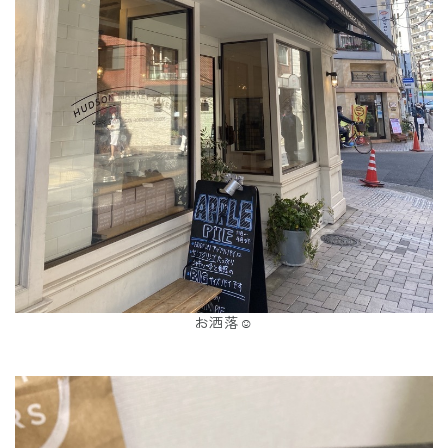
お洒落☺️