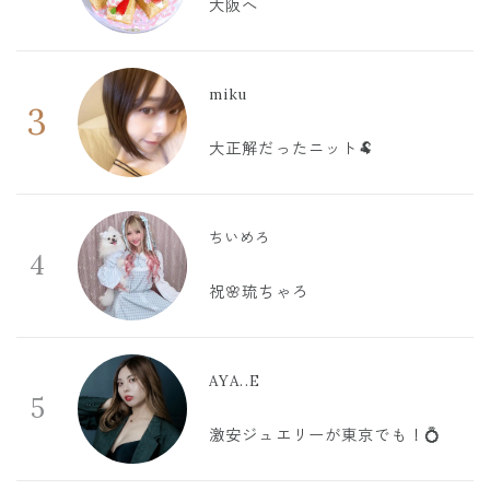
大阪へ
miku
3
大正解だったニット🐏
ちいめろ
4
祝🌸琉ちゃろ
AYA..E
5
激安ジュエリーが東京でも！💍