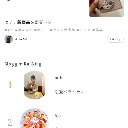
セリア新商品を即買い🤍
#seria
#コスメ
#セリア
#セリア新商品
#メイク
#美容
ASAMI
Diary
Blogger Ranking
miki
1
恋愛バライティー
Ayu
2