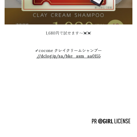
1,680円で試せます〜💓💓
✔︎
cocone
クレイクリームシャンプー
//dclog.jp/sa/bke_asm_aa0155