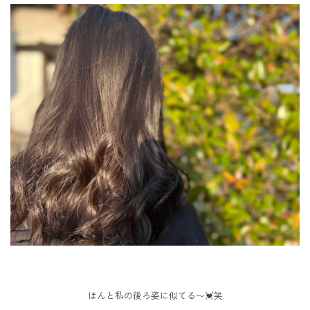
ほんと私の後ろ姿に似てる〜
💓笑