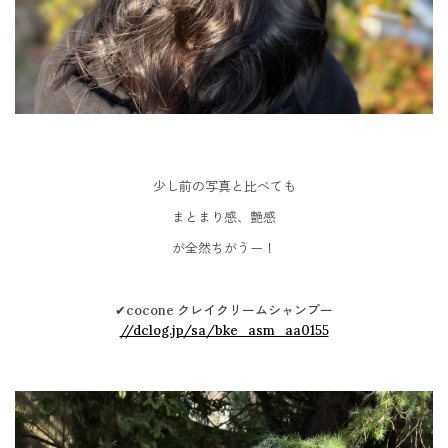
少し前の写真と比べても
まとまり感、艶感
が全然ちがうー！
✔︎
cocone
クレイクリームシャンプー
//dclog.jp/sa/bke_asm_aa0155