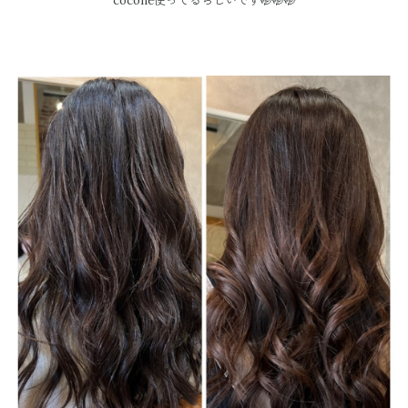
cocone
使ってるらしいです
🤭🤭🤭