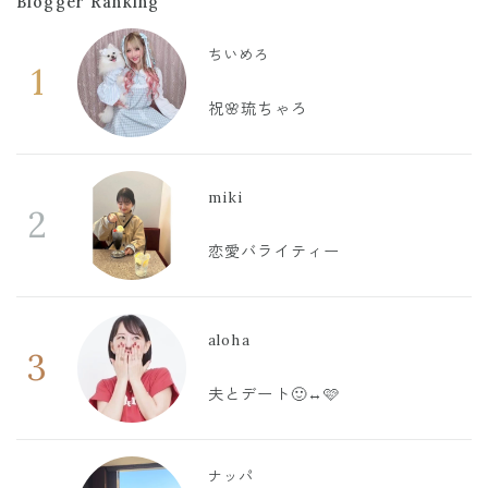
Blogger Ranking
ちいめろ
1
祝🌸琉ちゃろ
miki
2
恋愛バライティー
aloha
3
夫とデート🙂‍↔️🩷
ナッパ