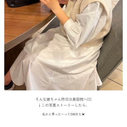
そんな娘ちゃん昨日は美容院へ
💇‍♀️
↓この写真ストーリーしたら、
私かと思ったーってDMきた
💓