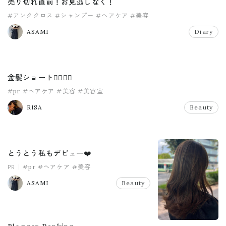
売り切れ直前！お見逃しなく！
#アンククロス
#シャンプー
#ヘアケア
#美容
ASAMI
Diary
金髪ショート❤️‍🔥❤️‍🔥
#pr
#ヘアケア
#美容
#美容室
RISA
Beauty
とうとう私もデビュー❤️
PR
#pr
#ヘアケア
#美容
ASAMI
Beauty