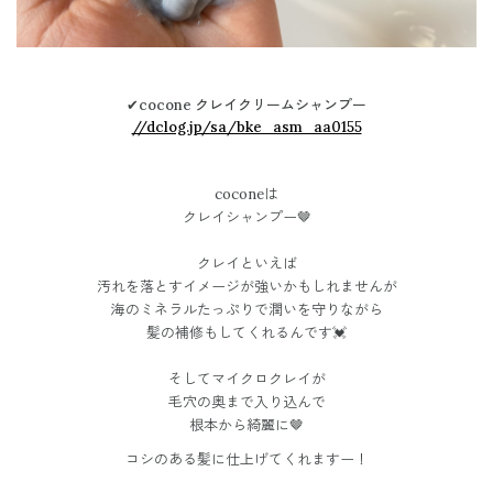
✔︎
cocone
クレイクリームシャンプー
//dclog.jp/sa/bke_asm_aa0155
coconeは
クレイシャンプー🤎
クレイといえば
汚れを落とすイメージが強いかもしれませんが
海のミネラルたっぷりで潤いを守りながら
髪の補修も
してくれるんです💓
そしてマイクロクレイが
毛穴の奥まで入り込んで
根本から綺麗に🤎
コシのある髪に仕上げてくれますー！