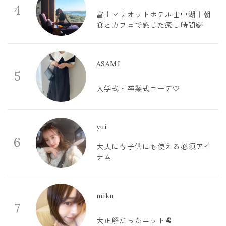
4
富士マリオットホテル山中湖｜朝
食とカフェで感じた癒し時間🍃
ASAMI
5
入学式・卒業式コーデ🤍
yui
6
大人にも子供にも使える必須アイ
テム
miku
7
大正解だったニット🐏