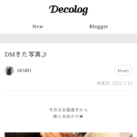
New
Blogger
DMきた写真🤳
ASAMI
Diary
作成日:
2022.3.13
今日はお昼過ぎから
娘とお出かけ💓