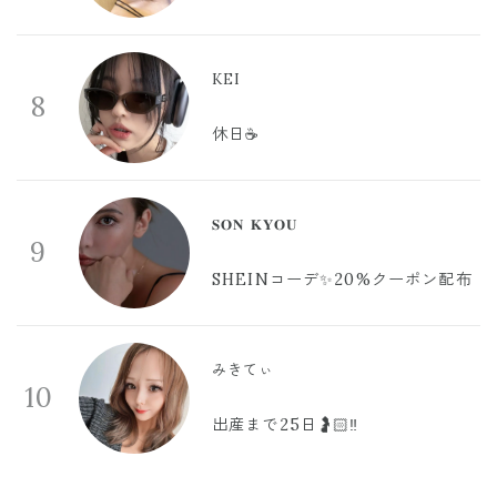
KEI
8
休日☕️
𝐒𝐎𝐍 𝐊𝐘𝐎𝐔
9
SHEINコーデ✨20%クーポン配布
みきてぃ
10
出産まで25日🤰🏻‼️