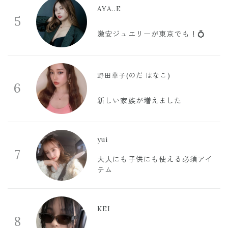
AYA..E
5
激安ジュエリーが東京でも！💍
野田華子(のだ はなこ)
6
新しい家族が増えました
yui
7
大人にも子供にも使える必須アイ
テム
KEI
8