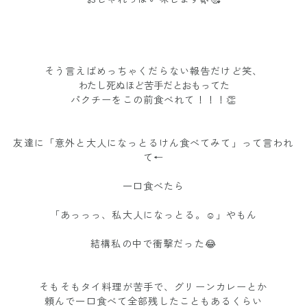
そう言えばめっちゃくだらない報告だけど笑、
わたし死ぬほど苦手だとおもってた
パクチーをこの前食べれて！！！👏
友達に「意外と大人になっとるけん食べてみて」って言われ
て←
一口食べたら
「あっっっ、私大人になっとる。☺️」やもん
結構私の中で衝撃だった😂
そもそもタイ料理が苦手で、グリーンカレーとか
頼んで一口食べて全部残したこともあるくらい