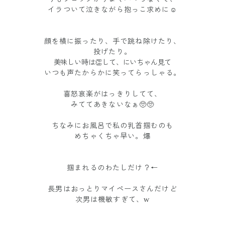
イラついて泣きながら抱っこ求めに☺️
顔を横に振ったり、手で跳ね除けたり、
投げたり。
美味しい時は👏して、にいちゃん見て
いつも声たからかに笑ってらっしゃる。
喜怒哀楽がはっきりしてて、
みててあきないなぁ🥺🥺
ちなみにお風呂で私の乳首掴むのも
めちゃくちゃ早い。爆
掴まれるのわたしだけ？←
長男はおっとりマイペースさんだけど
次男は機敏すぎて、w