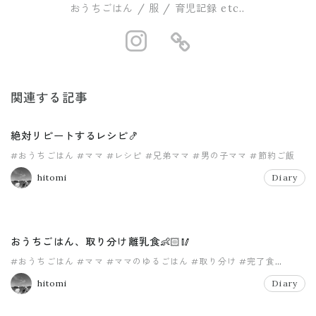
おうちごはん / 服 / 育児記録 etc..
https://www.i
https://ro
関連する記事
絶対リピートするレシピ🍤
#おうちごはん
#ママ
#レシピ
#兄弟ママ
#男の子ママ
#節約ご飯
hitomi
Diary
おうちごはん、取り分け離乳食👶🏻🥢
#おうちごはん
#ママ
#ママのゆるごはん
#取り分け
#完了食
#男の子ママ
hitomi
Diary