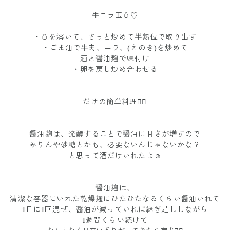
牛ニラ玉🥚♡
・🥚を溶いて、さっと炒めて半熟位で取り出す
・ごま油で牛肉、ニラ、(えのき)を炒めて
酒と醤油麹で味付け
・卵を戻し炒め合わせる
だけの簡単料理🙆‍♀️
醤油麹は、発酵することで醤油に甘さが増すので
みりんや砂糖とかも、必要ないんじゃないかな？
と思って酒だけいれたよ☺︎
醤油麹は、
清潔な容器にいれた乾燥麹にひたひたなるくらい醤油いれて
1日に1回混ぜ、醤油が減っていれば継ぎ足ししながら
1週間くらい続けて