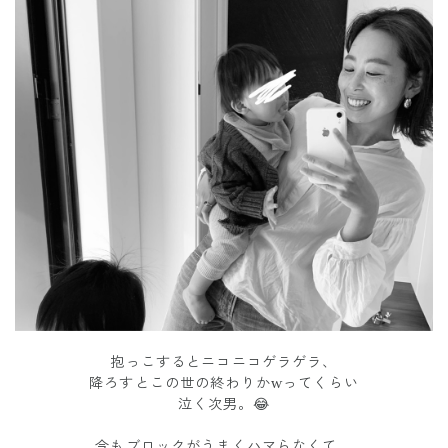
抱っこするとニコニコゲラゲラ、
降ろすとこの世の終わりかwってくらい
泣く次男。😂
今もブロックがうまくハマらなくて、