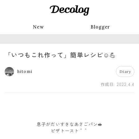
New
Blogger
「いつもこれ作って」簡単レシピ☺️💪
hitomi
Diary
作成日:
2022.4.4
息子がだいすきなあさごパン🥪
ピザトースト＾＾