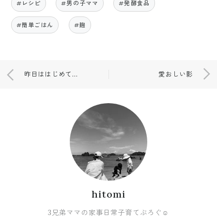
#レシピ
#男の子ママ
#発酵食品
#簡単ごはん
#麹
昨日ははじめての場所へ🦥🤍
愛おしい影
hitomi
3兄弟ママの家事日常子育てぶろぐ☺︎