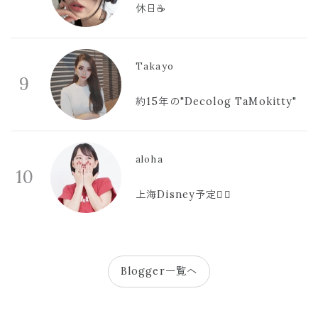
休日☕️
Takayo
9
約15年の"Decolog TaMokitty"
aloha
10
上海Disney予定🫪🩷
Blogger一覧へ