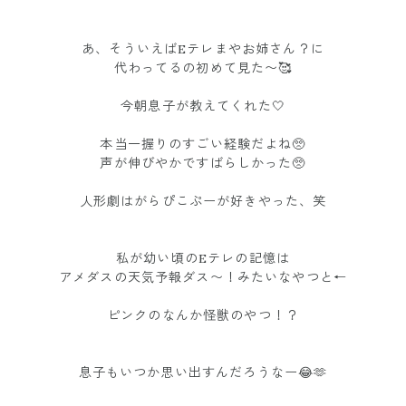
あ、そういえばEテレまやお姉さん？に
代わってるの初めて見た〜🥰
今朝息子が教えてくれた🤍
本当一握りのすごい経験だよね🥺
声が伸びやかですばらしかった🥺
人形劇はがらぴこぷーが好きやった、笑
私が幼い頃のEテレの記憶は
アメダスの天気予報ダス〜！みたいなやつと←
ピンクのなんか怪獣のやつ！？
息子もいつか思い出すんだろうなー😂🫶