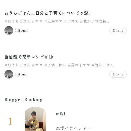
おうちごはん二日分と子育てについて🌷深。
#おうちごはん
#ママ
#兄弟ママ
#子育て
#我が子の成長
#男の子ママ
hitomi
Diary
醤油麹で簡単レシピ🥢◎
#おうちごはん
#ママ
#子供ごはん
#男の子ママ
#簡単ごはん
hitomi
Diary
Blogger Ranking
miki
1
恋愛バライティー