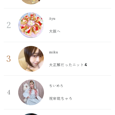
Ayu
2
大阪へ
miku
3
大正解だったニット🐏
ちいめろ
4
祝🌸琉ちゃろ