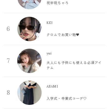
祝🌸琉ちゃろ
KEI
6
クロムでお買い物🖤
yui
7
大人にも子供にも使える必須アイ
テム
ASAMI
8
入学式・卒業式コーデ🤍