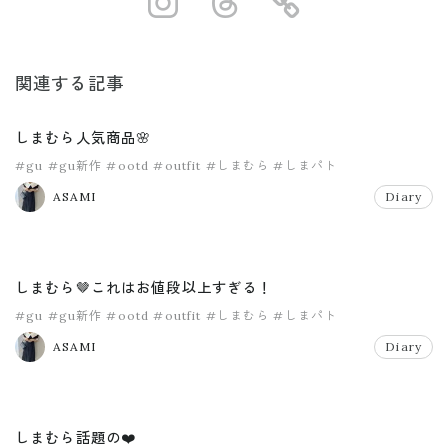
https://www.ins
https://www.
https://
関連する記事
しまむら人気商品🌸
#gu
#gu新作
#ootd
#outfit
#しまむら
#しまパト
ASAMI
Diary
しまむら🤎これはお値段以上すぎる！
#gu
#gu新作
#ootd
#outfit
#しまむら
#しまパト
ASAMI
Diary
しまむら話題の❤️