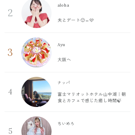
aloha
2
夫とデート🙂‍↔️🩷
Ayu
3
大阪へ
ナッパ
4
富士マリオットホテル山中湖｜朝
食とカフェで感じた癒し時間🍃
ちいめろ
5