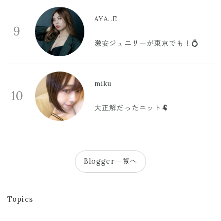
AYA..E
9
激安ジュエリーが東京でも！💍
miku
10
大正解だったニット🐏
Blogger一覧へ
Topics