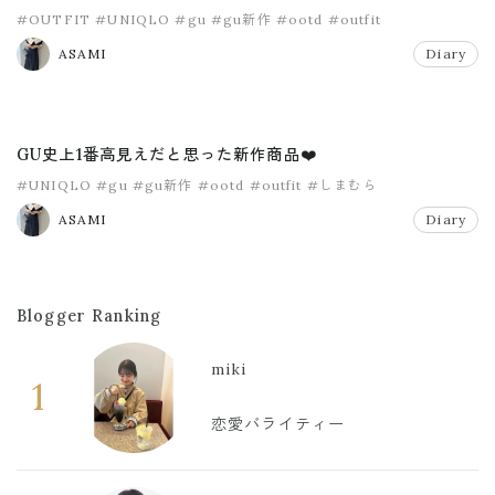
#OUTFIT
#UNIQLO
#gu
#gu新作
#ootd
#outfit
ASAMI
Diary
GU史上1番高見えだと思った新作商品❤️
#UNIQLO
#gu
#gu新作
#ootd
#outfit
#しまむら
ASAMI
Diary
Blogger Ranking
miki
1
恋愛バライティー