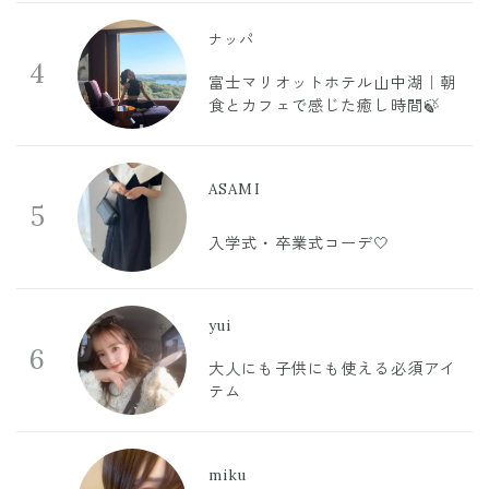
ナッパ
4
富士マリオットホテル山中湖｜朝
食とカフェで感じた癒し時間🍃
ASAMI
5
入学式・卒業式コーデ🤍
yui
6
大人にも子供にも使える必須アイ
テム
miku