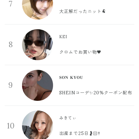
7
大正解だったニット🐏
KEI
8
クロムでお買い物🖤
𝐒𝐎𝐍 𝐊𝐘𝐎𝐔
9
SHEINコーデ✨20%クーポン配布
みきてぃ
10
出産まで25日🤰🏻‼️