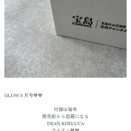
GLOW８月号🤎🤎
付録は毎年
発売前から話題になる
DEAN &DELUCA
アイテム🤎🤎