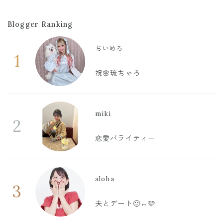
Blogger Ranking
ちいめろ
1
祝🌸琉ちゃろ
miki
2
恋愛バライティー
aloha
3
夫とデート🙂‍↔️🩷