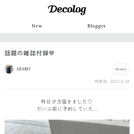
New
Blogger
話題の雑誌付録🤎
ASAMI
Diary
作成日:
2022.6.28
昨日夕方届きました♡
だいぶ前に予約していた…