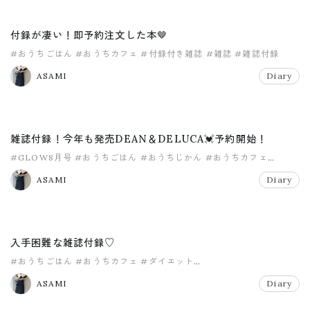
付録が凄い！即予約注文した本🤎
#おうちごはん
#おうちカフェ
#付録付き雑誌
#雑誌
#雑誌付録
ASAMI
Diary
雑誌付録！今年も発売DEAN＆DELUCA💓予約開始！
#GLOW8月号
#おうちごはん
#おうちじかん
#おうちカフェ
#ディーンアンドデルーカ
#雑誌付録
ASAMI
Diary
入手困難な雑誌付録♡
#おうちごはん
#おうちカフェ
#ダイエット
#ディーンアンドデルーカ
#入手困難
#自粛太り対策
ASAMI
Diary