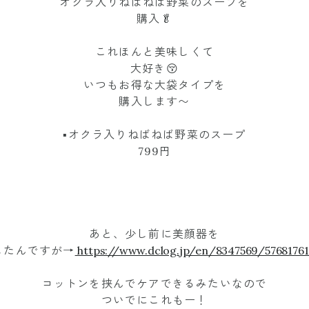
オクラ入りねばねば野菜のスープを
購入🥬
これほんと美味しくて
大好き😚
いつもお得な大袋タイプを
購入します〜
▪︎オクラ入りねばねば野菜のスープ
799円
あと、少し前に美顔器を
したんですが→
https://www.dclog.jp/en/8347569/57681761
コットンを挟んでケアできるみたいなので
ついでにこれもー！