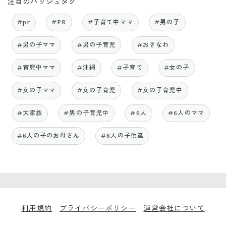
注目のハッシュタグ
#pr
#PR
#子育て中ママ
#男の子
#男の子ママ
#男の子育児
#おきなわ
#育児中ママ
#沖縄
#子育て
#女の子
#女の子ママ
#女の子育児
#女の子育児中
#大家族
#男の子育児中
#6人
#6人のママ
#6人の子のお母さん
#6人の子供達
利用規約
プライバシーポリシー
運営会社について