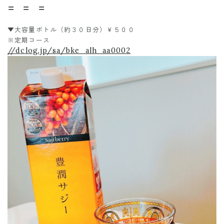
〓 〓 〓
▼大容量ボトル（約３０日分）￥５００
※定期コース
//dclog.jp/sa/bke_alh_aa0002