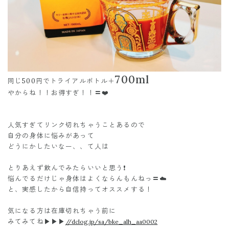
700ml
同じ500円でトライアルボトル＋
やからね！！お得すぎ！！〓❤️
人気すぎてリンク切れちゃうことあるので
自分の身体に悩みがあって
どうにかしたいなー、、て人は
とりあえず飲んでみたらいいと思う❗️
悩んでるだけじゃ身体はよくならんもんねっ〓☁️
と、実感したから自信持ってオススメする！
気になる方は在庫切れちゃう前に
みてみてね▶︎▶︎▶︎
//dclog.jp/sa/bke_alh_aa0002