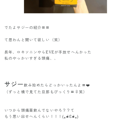
でたよサジーの紹介〓〓
て思わんと聞いて欲しい（笑）
長年、ロキソニンやらEVEが手放せへんかった
私のやっかいすぎる頭痛、、
サジー
飲み始めたらどっかいったんよ〓❤️
（ずっと横で見てた旦那もびっくり〓‍♀️笑）
いつから頭痛薬飲んでないやろ？？て
もう思い出せへんくらい！！！(⁎⁍̴̆Ɛ⁍̴̆⁎)