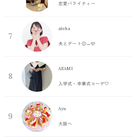
恋愛バライティー
aloha
7
夫とデート🙂‍↔️🩷
ASAMI
8
入学式・卒業式コーデ🤍
Ayu
9
大阪へ