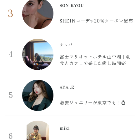
𝐒𝐎𝐍 𝐊𝐘𝐎𝐔
3
SHEINコーデ✨20%クーポン配布
ナッパ
4
富士マリオットホテル山中湖｜朝
食とカフェで感じた癒し時間🍃
AYA..E
5
激安ジュエリーが東京でも！💍
miki
6