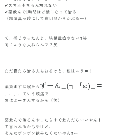
✔︎スマホもちろん触れない
✔︎薬飲んで1時間ほど横になって治る
（部屋真っ暗にして布団頭からかぶる←）
て、感じやったんよ。結構重症やない❓笑
同じような人おらん？？笑
ただ寝たら治る人もおるけど、私はムリ〓！
ずーん_(┐「ε:)_〓
薬飲まずに寝たら
、、、、ていう頭痛で
おはよーさんするから（笑）
薬飲んで治るんやったらすぐ飲んだらいいやん！
て言われるかもやけど、
そんなポンポン飲みたくないやん❓←