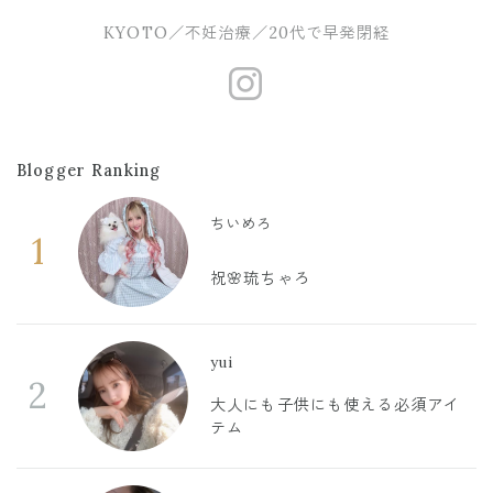
KYOTO／不妊治療／20代で早発閉経
https://www.
Blogger Ranking
ちいめろ
1
祝🌸琉ちゃろ
yui
2
大人にも子供にも使える必須アイ
テム