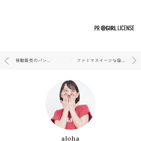
移動販売のパン屋さんで🥯🥖🧡
ファミマスイーツ🍠🤤💗
aloha