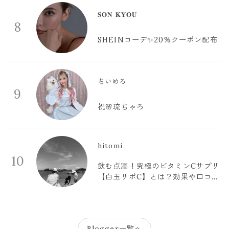
𝐒𝐎𝐍 𝐊𝐘𝐎𝐔
8
SHEINコーデ✨20%クーポン配布
ちいめろ
9
祝🌸琉ちゃろ
hitomi
10
飲む点滴！究極のビタミンCサプリ
【白玉リポC】とは？効果や口コミ
まとめ