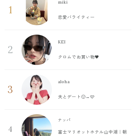
miki
1
恋愛バライティー
KEI
2
クロムでお買い物🖤
aloha
3
夫とデート🙂‍↔️🩷
ナッパ
4
富士マリオットホテル山中湖｜朝