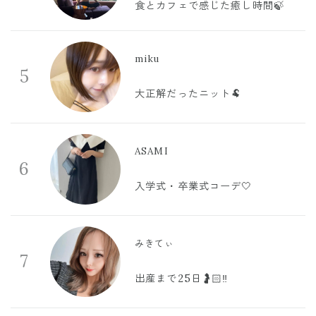
食とカフェで感じた癒し時間🍃
miku
5
大正解だったニット🐏
ASAMI
6
入学式・卒業式コーデ🤍
みきてぃ
7
出産まで25日🤰🏻‼️