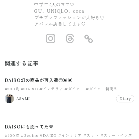
中学生2人のママ🤍
GU、UNIQLO、coca
プチプラファッションが大好き♡
アパレル店員してます🤍
https://www.ins
https://www.
https://
関連する記事
DAISO幻の商品が再入荷🥺💓💓
#100均
#DAISO
#インテリア
#ダイソー
#ダイソー新商品
#マイホーム
ASAMI
Diary
DAISOにも売ってた🤎
#100均
#3coins
#DAISO
#インテリア
#スリコ
#スリーコインズ