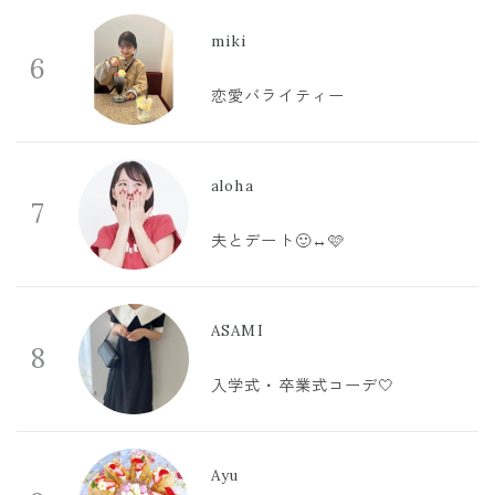
miki
6
恋愛バライティー
aloha
7
夫とデート🙂‍↔️🩷
ASAMI
8
入学式・卒業式コーデ🤍
Ayu