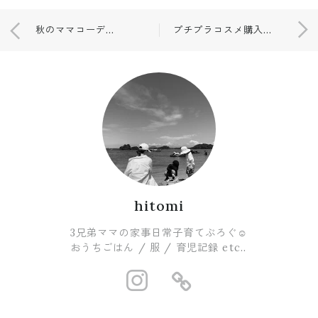
秋のママコーデ🍂いつも、、
プチプラコスメ購入💆‍♀️レビュー🕊
hitomi
3兄弟ママの家事日常子育てぶろぐ☺︎
おうちごはん / 服 / 育児記録 etc..
https://www.i
https://ro