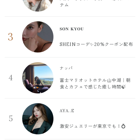
テム
𝐒𝐎𝐍 𝐊𝐘𝐎𝐔
3
SHEINコーデ✨20%クーポン配布
ナッパ
4
富士マリオットホテル山中湖｜朝
食とカフェで感じた癒し時間🍃
AYA..E
5
激安ジュエリーが東京でも！💍