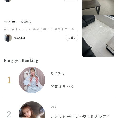
マイホーム🫶🤍
#pr
#インテリア
#ダイエット
#マイホーム
#リビング
#リフォーム
ASAMI
Life
Blogger Ranking
ちいめろ
1
祝🌸琉ちゃろ
yui
2
大人にも子供にも使える必須アイ