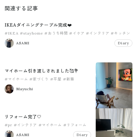
関連する記事
IKEAダイニングテーブル完成❤️
#IKEA
#stayhome
#おうち時間
#イケア
#インテリア
#キッチン
ASAMI
Diary
マイホーム引き渡しされました🥰💐
#マイホーム
#家づくり
#平屋
#新築
Mayuchi
リフォーム完了🤍
#pr
#インテリア
#マイホーム
#リフォーム
ASAMI
Diary