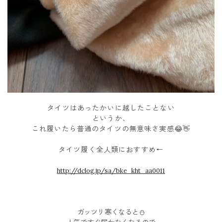
タイツはあったかいに越したことない
というか、
これ履いたら普通のタイツの無意味さ実感😂👋
タイツ履く全人類におすすめ←
http://dclog.jp/sa/bke_kht_aa0011
ガッツリ寒くなると⛄️