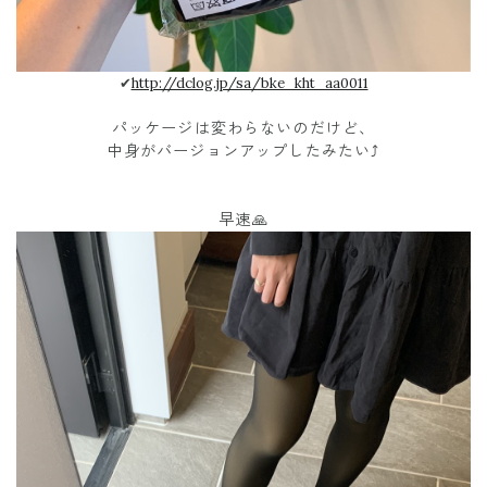
✔︎
http://dclog.jp/sa/bke_kht_aa0011
パッケージは変わらないのだけど、
中身がバージョンアップしたみたい⤴️
早速🙏