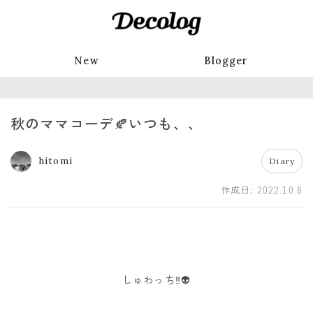
New
Blogger
秋のママコーデ🍂いつも、、
hitomi
Diary
作成日:
2022.10.6
しゅわっち‼️👽