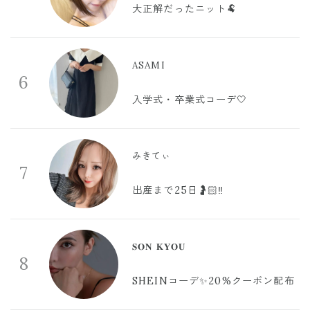
大正解だったニット🐏
ASAMI
6
入学式・卒業式コーデ🤍
みきてぃ
7
出産まで25日🤰🏻‼️
𝐒𝐎𝐍 𝐊𝐘𝐎𝐔
8
SHEINコーデ✨20%クーポン配布