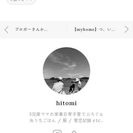
ブロガーさんから購入した☺️♡
【myhome】つ、い、に、キターーーー⤴️
hitomi
3兄弟ママの家事日常子育てぶろぐ☺︎
おうちごはん / 服 / 育児記録 etc..