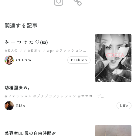
https://www.i
https://ro
関連する記事
み ー つ け た 🤍(📸)
#5人のママ
#5児ママ
#pr
#ファッション
#プチプラコーディネート
#ママコーデ
CHICCA
Fashion
幼稚園決め。
#ファッション
#プチプラファッション
#ママコーデ
#ママファッション
#ママライフ
#幼稚園
RISA
Life
美容室💇‍♀️母の自由時間🌿