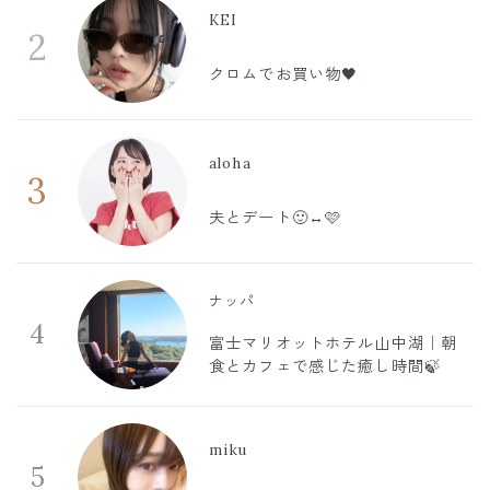
KEI
2
クロムでお買い物🖤
aloha
3
夫とデート🙂‍↔️🩷
ナッパ
4
富士マリオットホテル山中湖｜朝
食とカフェで感じた癒し時間🍃
miku
5