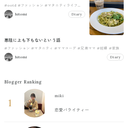
#ootd
#ファッション
#マタニティライフ
#ママコーデ
#男の子ママ
#美容
hitomi
Diary
悪阻に上も下もないという話
#ファッション
#マタニティ
#ママコーデ
#兄弟ママ
#妊婦
#家族
hitomi
Diary
Blogger Ranking
miki
1
恋愛バライティー