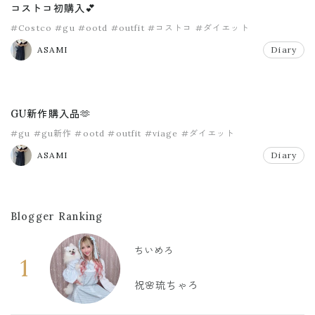
コストコ初購入💕
#Costco
#gu
#ootd
#outfit
#コストコ
#ダイエット
ASAMI
Diary
GU新作購入品🫶
#gu
#gu新作
#ootd
#outfit
#viage
#ダイエット
ASAMI
Diary
Blogger Ranking
ちいめろ
1
祝🌸琉ちゃろ