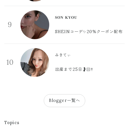
𝐒𝐎𝐍 𝐊𝐘𝐎𝐔
9
SHEINコーデ✨20%クーポン配布
みきてぃ
10
出産まで25日🤰🏻‼️
Blogger一覧へ
Topics