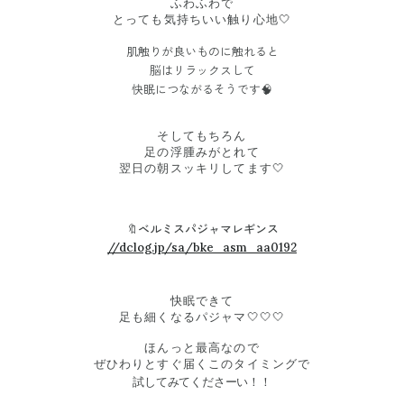
ふわふわで
とっても気持ちいい触り心地🤍
肌触りが良いものに触れると
脳はリラックスして
快眠につながるそうです🧠
そしてもちろん
足の浮腫みがとれて
翌日の朝スッキリしてます🤍
🔖ベルミスパジャマレギンス
//dclog.jp/sa/bke_asm_aa0192
快眠できて
足も細くなるパジャマ🤍🤍🤍
ほんっと最高なので
ぜひわりとすぐ届くこのタイミングで
試してみてくださーい！！