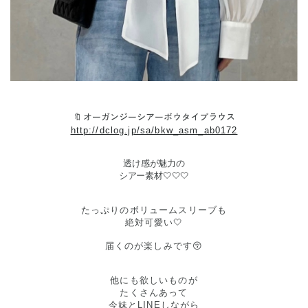
🔖
オーガンジーシアーボウタイブラウス
http://dclog.jp/sa/bkw_asm_ab0172
透け感が魅力の
シアー素材🤍🤍🤍
たっぷりのボリュームスリーブも
絶対可愛い🤍
届くのが楽しみです😚
他にも欲しいものが
たくさんあって
今妹とLINEしながら