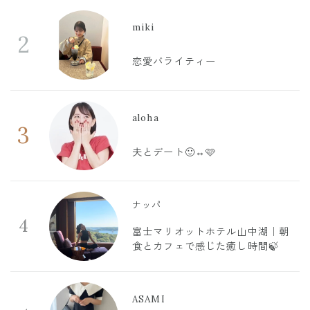
miki
2
恋愛バライティー
aloha
3
夫とデート🙂‍↔️🩷
ナッパ
4
富士マリオットホテル山中湖｜朝
食とカフェで感じた癒し時間🍃
ASAMI