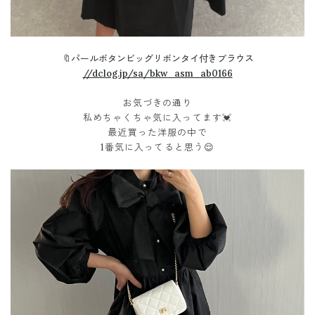
🔖パールボタンビッグリボンタイ付きブラウス
//dclog.jp/sa/bkw_asm_ab0166
お気づきの通り
私めちゃくちゃ気に入ってます💓
最近買った洋服の中で
1番気に入ってると思う😌