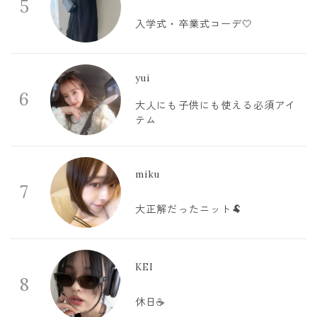
5
入学式・卒業式コーデ🤍
yui
6
大人にも子供にも使える必須アイ
テム
miku
7
大正解だったニット🐏
KEI
8
休日☕️