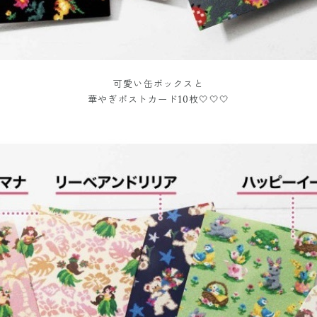
可愛い缶ボックスと
華やぎポストカード10枚🤍🤍🤍