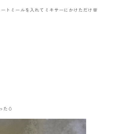
ートミールを入れてミキサーにかけただけ🌸
た🥚