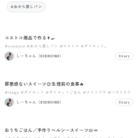
#おから蒸しパン
コストコ商品で作る👩‍🍳
#costoco
#おから蒸しパン
#コストコ
#ダイエット
#ヘルシースイーツ
しーちゃん（SHIHOMI）
Diary
罪悪感ないスイーツ😌生理前の食事🔥
#viage
#ダイエット
#ダイエットごはん
#ナイトブラ
#バストケア
#ヘルシースイーツ
しーちゃん（SHIHOMI）
Diary
おうちごはん／手作りヘルシースイーツ🥧🥕