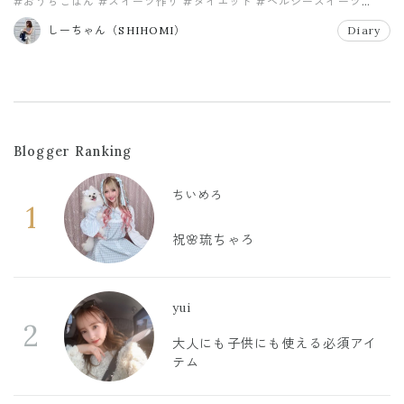
#おうちごはん
#スイーツ作り
#ダイエット
#ヘルシースイーツ
#生漢煎
#防風通聖散
しーちゃん（SHIHOMI）
Diary
Blogger Ranking
ちいめろ
1
祝🌸琉ちゃろ
yui
2
大人にも子供にも使える必須アイ
テム