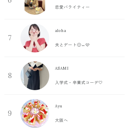
6
恋愛バライティー
aloha
7
夫とデート🙂‍↔️🩷
ASAMI
8
入学式・卒業式コーデ🤍
Ayu
9
大阪へ