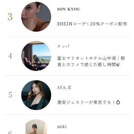
𝐒𝐎𝐍 𝐊𝐘𝐎𝐔
3
SHEINコーデ✨20%クーポン配布
ナッパ
4
富士マリオットホテル山中湖｜朝
食とカフェで感じた癒し時間🍃
AYA..E
5
激安ジュエリーが東京でも！💍
miki