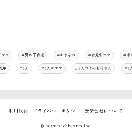
子ママ
#男の子育児
#おきなわ
#育児中ママ
#沖
児中
#6人
#6人のママ
#6人の子のお母さん
#6
利用規約
プライバシーポリシー
運営会社について
© mitsubachiworks inc.