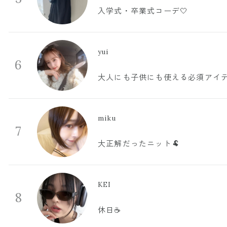
入学式・卒業式コーデ🤍
yui
6
大人にも子供にも使える必須アイ
miku
7
大正解だったニット🐏
KEI
8
休日☕️