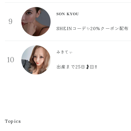
𝐒𝐎𝐍 𝐊𝐘𝐎𝐔
9
SHEINコーデ✨20%クーポン配布
みきてぃ
10
出産まで25日🤰🏻‼️
Topics