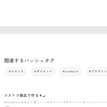
関連するハッシュタグ
#コストコ
#ダイエット
#costoco
#プロテイ
コストコ商品で作る👩‍🍳
#costoco
#おから蒸しパン
#コストコ
#ダイエット
#ヘルシースイ