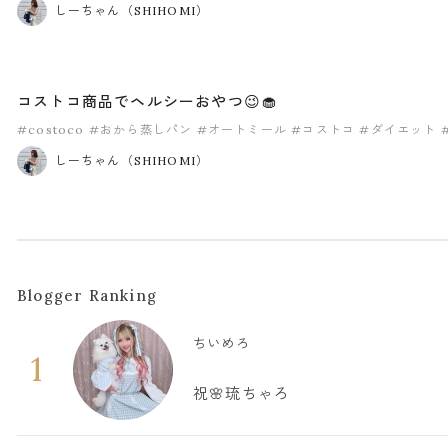
しーちゃん（SHIHOMI）
コストコ商品でヘルシーおやつ😉🧁
#costoco
#おから蒸しパン
#オートミール
#コストコ
#ダイエット
しーちゃん（SHIHOMI）
Blogger Ranking
ちいめろ
1
祝🌸琉ちゃろ