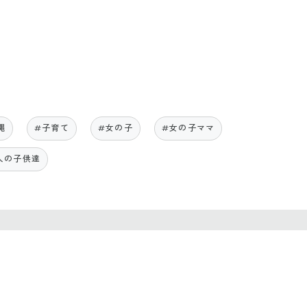
縄
#子育て
#女の子
#女の子ママ
人の子供達