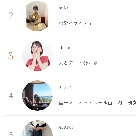
miki
2
恋愛バライティー
aloha
3
夫とデート🙂‍↔️🩷
ナッパ
4
富士マリオットホテル山中湖｜朝食
ASAMI
5