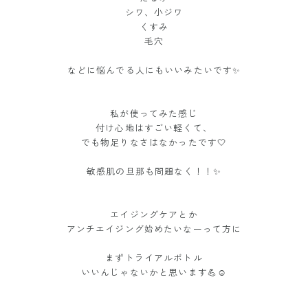
シワ、小ジワ
くすみ
毛穴
などに悩んでる人にもいいみたいです✨
私が使ってみた感じ
付け心地はすごい軽くて、
でも物足りなさはなかったです🤍
敏感肌の旦那も問題なく！！✨
エイジングケアとか
アンチエイジング始めたいなーって方に
まずトライアルボトル
いいんじゃないかと思います💪☺️