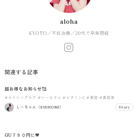
aloha
KYOTO／不妊治療／20代で早発閉経
https://www.
関連する記事
超お得なお知らせ🥰
#エイジングケア
#シーセラム
#ビタミンC
#美容
#美容液
しーちゃん（SHIHOMI）
Diary
GU７９０円に🧡