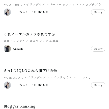
#GU
#gu
#エイジングケア
#ジーユー
#ファッション
#プチプラ
しーちゃん（SHIHOMI）
Diary
これノーマルカメラ写真です🤳
#エイジングケア
#スキンケア
#美容
ASAMI
Diary
えっUNIQLOこれも値下げ🌸😳
#UNIQLO
#エイジングケア
#マイプリセラム
#ユニクロ
#ユニクロコーデ
#美容
しーちゃん（SHIHOMI）
Diary
Blogger Ranking