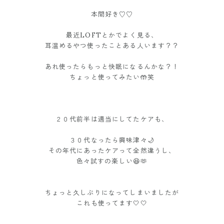
本間好き♡♡
最近LOFTとかでよく見る、
耳温めるやつ使ったことある人います？？
あれ使ったらもっと快眠になるんかな？！
ちょっと使ってみたい🤲笑
２０代前半は適当にしてたケアも、
３０代なったら興味津々🌙
その年代にあったケアって全然違うし、
色々試すの楽しい😆🫶
ちょっと久しぶりになってしまいましたが
これも使ってます🤍🤍