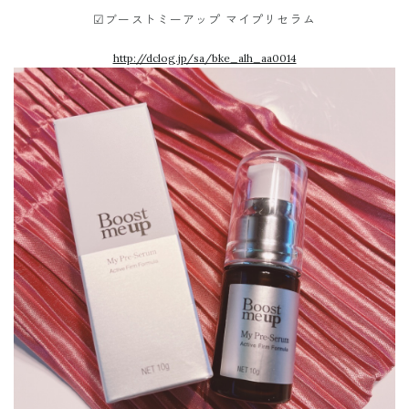
☑︎ブーストミーアップ マイプリセラム
http://dclog.jp/sa/bke_alh_aa0014