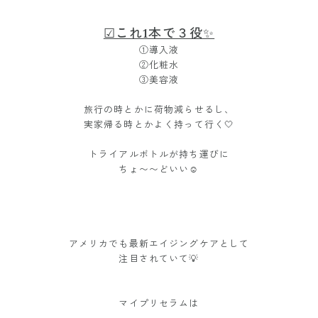
☑︎これ1本で３役✨
①導入液
②化粧水
③美容液
旅行の時とかに荷物減らせるし、
実家帰る時とかよく持って行く🤍
トライアルボトルが持ち運びに
ちょ〜〜どいい☺️
アメリカでも最新エイジングケアとして
注目されていて💡
マイプリセラムは