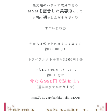
最先端のハリケア成分である
MSMを配合した美容液
として
初
✨国内
✨なんだそうです🤍
すごいよね😉
だから通常であればすごく高くて
約12,000円！
トライアルボトルでも3,500円！💦
でも⬇︎のURLからだったら
約10日分が
今なら980円で試せます
（送料は別でかかります）
http://dclog.jp/sa/bke_alh_aa0014