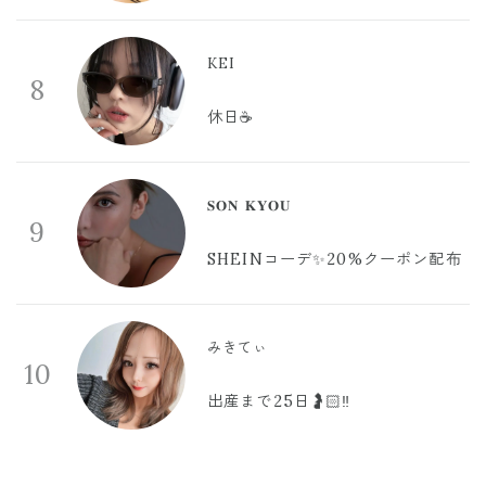
KEI
8
休日☕️
𝐒𝐎𝐍 𝐊𝐘𝐎𝐔
9
SHEINコーデ✨20%クーポン配布
みきてぃ
10
出産まで25日🤰🏻‼️