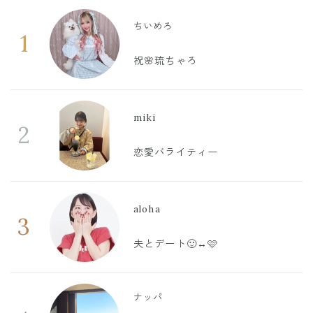
ちいめろ
1
祝🌸琉ちゃろ
miki
2
恋愛バライティー
aloha
3
夫とデート🙂‍↔️🩷
ナッパ