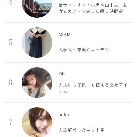
4
富士マリオットホテル山中湖｜朝
食とカフェで感じた癒し時間🍃
ASAMI
5
入学式・卒業式コーデ🤍
yui
6
大人にも子供にも使える必須アイ
テム
miku
7
大正解だったニット🐏