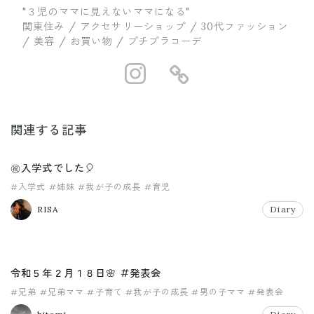
"３児のママに見えないママになる"
関東住み / アクセサリーショップ / 30代ファッション
/ 美容 / お買い物 / プチプラコーデ
https://www.in
https://ww
関連する記事
㊗️入学式でした🎈
#入学式
#姉妹
#我が子の成長
#育児
RISA
Diary
令和５年２月１８日🌸 #発表会
#兄弟
#兄弟ママ
#子育て
#我が子の成長
#男の子ママ
#発表会