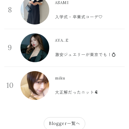
ASAMI
8
入学式・卒業式コーデ🤍
AYA..E
9
激安ジュエリーが東京でも！💍
miku
10
大正解だったニット🐏
Blogger一覧へ