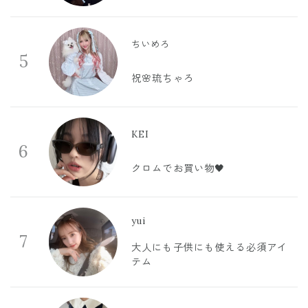
ちいめろ
5
祝🌸琉ちゃろ
KEI
6
クロムでお買い物🖤
yui
7
大人にも子供にも使える必須アイ
テム