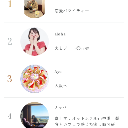
1
恋愛バライティー
aloha
2
夫とデート🙂‍↔️🩷
Ayu
3
大阪へ
ナッパ
4
富士マリオットホテル山中湖｜朝
食とカフェで感じた癒し時間🍃