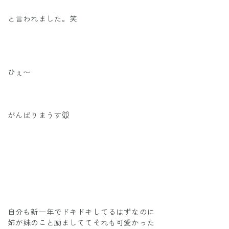
と言われました。笑
ひぇ〜
がんばりまうす🐭
自分も新一年でドキドキしてるはずなのに
姉が妹のこと励ましててそれも可愛かった