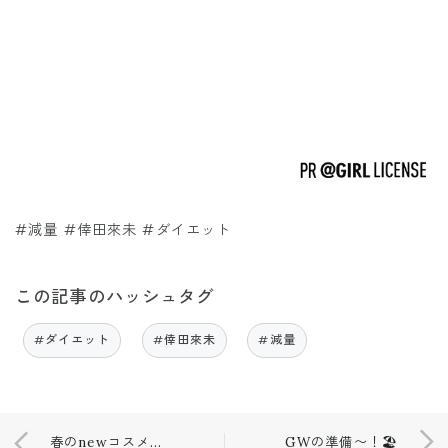
#減量 #倖田來未 #ダイエット
この記事のハッシュタグ
#ダイエット
#倖田來未
#減量
春のnewコスメ達と濡れ肌作り。
GWの準備〜！🏖