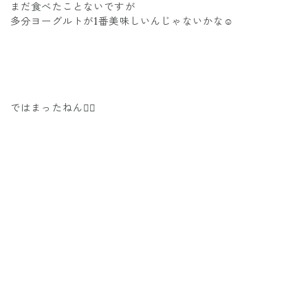
まだ食べたことないですが
多分ヨーグルトが1番美味しいんじゃないかな☺️
ではまったねん🖐🏾