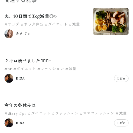
関連する記事
夫、10日間で3kg減量🙄✨️
#サラダ
#サラダ弁当
#ダイエット
#減量
みきてぃ
２キロ痩せました✌🏽🙂‍↕️
#pr
#ダイエット
#ファッション
#減量
RISA
Life
今年の冬休みは
#diary
#pr
#ダイエット
#ファッション
#ママファッション
#減量
RISA
Life