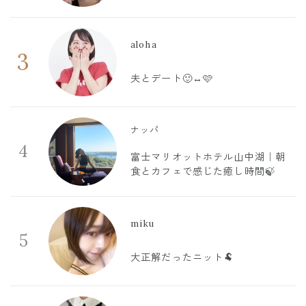
aloha
3
夫とデート🙂‍↔️🩷
ナッパ
4
富士マリオットホテル山中湖｜朝
食とカフェで感じた癒し時間🍃
miku
5
大正解だったニット🐏