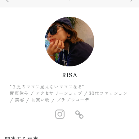
RISA
"３児のママに見えないママになる"
関東住み / アクセサリーショップ / 30代ファッション
/ 美容 / お買い物 / プチプラコーデ
https://www.in
https://ww