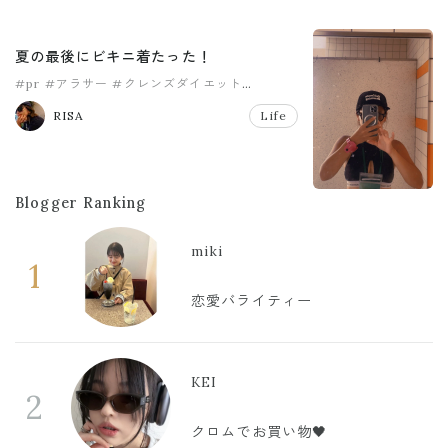
夏の最後にビキニ着たった！
#pr
#アラサー
#クレンズダイエット
#コンブチャ
#ダイエット
#主婦
RISA
Life
Blogger Ranking
miki
1
恋愛バライティー
KEI
2
クロムでお買い物🖤