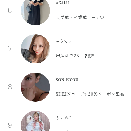
ASAMI
6
入学式・卒業式コーデ🤍
みきてぃ
7
出産まで25日🤰🏻‼️
𝐒𝐎𝐍 𝐊𝐘𝐎𝐔
8
SHEINコーデ✨20%クーポン配布
ちいめろ
9