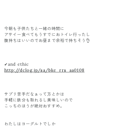
今朝も子供たちと一緒の時間に
アサイー食べてもうすでにおトイレ行ったし
腹持ちはいいのでお昼まで余裕で持ちそう👌
✔︎and ethic
http://dclog.jp/sa/bke_rrs_aa0108
サプリ苦手だなぁって方とかは
手軽に鉄分も取れるし美味しいので
こっちのほうが絶対おすすめ。
わたしはヨーグルトでしか