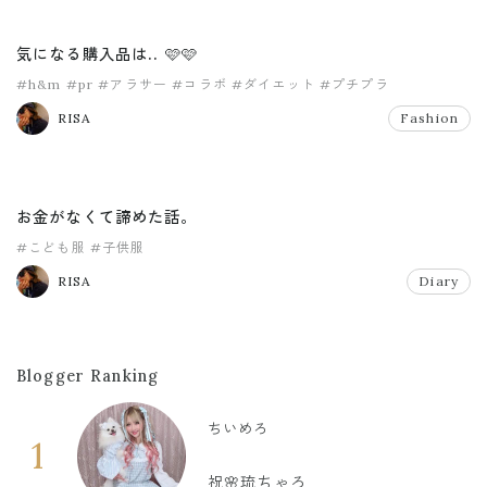
気になる購入品は.. 🩷🩷
#h&m
#pr
#アラサー
#コラボ
#ダイエット
#プチプラ
RISA
Fashion
お金がなくて諦めた話。
#こども服
#子供服
RISA
Diary
Blogger Ranking
ちいめろ
1
祝🌸琉ちゃろ