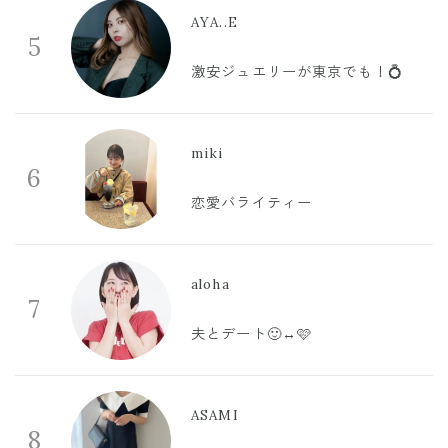
AYA..E
5
激安ジュエリーが東京でも！💍
miki
6
恋愛バライティー
aloha
7
夫とデート🙂‍↔️🩷
ASAMI
8