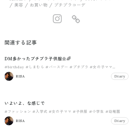
/ 美容 / お買い物 / プチプラコーデ
https://www.in
https://ww
関連する記事
DM多かったプチプラ子供服🌼🌈
#birthday
#しまむら
#バースデー
#プチプラ
#女の子ママ
#子供服
RISA
Diary
いよいよ、な感じで
#ファッション
#入学式
#女の子ママ
#子供服
#小学生
#幼稚園
RISA
Diary