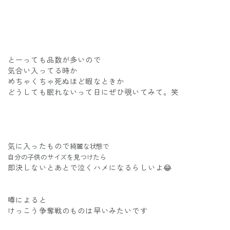
とーっても品数が多いので
気合い入ってる時か
めちゃくちゃ死ぬほど暇なときか
どうしても眠れないって日にぜひ覗いてみて。笑
気に入ったもので
綺麗な状態で
自分の子供のサイズを見つけたら
即決しないとあとで泣くハメになるらしいよ😂
噂によると
けっこう争奪戦のものは早いみたいです