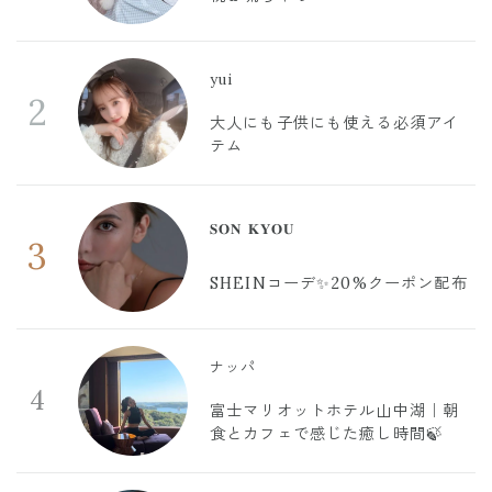
yui
2
大人にも子供にも使える必須アイ
テム
𝐒𝐎𝐍 𝐊𝐘𝐎𝐔
3
SHEINコーデ✨20%クーポン配布
ナッパ
4
富士マリオットホテル山中湖｜朝
食とカフェで感じた癒し時間🍃