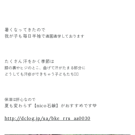
暑くなってきたので
我が子も毎日半袖で
通園通学しております
たくさん汗をかく季節は
膝の裏やヒジのとこ、
曲げて汗がたまる部分に
どうしても汗疹ができちゃう子どもたち😮‍💨
保湿は肝心なので
夏も変わらず【nico石鹸】がおすすめです💚
http://dclog.jp/sa/bke_rrs_aa0030