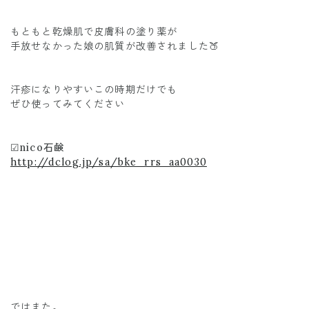
もともと乾燥肌で皮膚科の塗り薬が
手放せなかった娘の肌質が改善されました🍑
汗疹になりやすいこの時期だけでも
ぜひ使ってみてください
☑︎nico石鹸
http://dclog.jp/sa/bke_rrs_aa0030
ではまた。