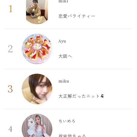
miki
1
恋愛バライティー
Ayu
2
大阪へ
miku
3
大正解だったニット🐏
ちいめろ
4
祝🌸琉ちゃろ