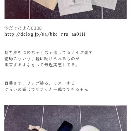
今だけだよん❤️‍🔥❤️‍🔥
http://dclog.jp/sa/bke_rrs_aa0111
持ち歩きにめちゃくちゃ適してるサイズ感で
結局こういう手軽に続けられるものが
重宝するよなぁって最近実感してる。
目薬さす、リップ塗る、ミストする
ぐらいの感じでササッと一瞬でできるもん