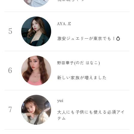
AYA..E
5
激安ジュエリーが東京でも！💍
野田華子(のだ はなこ)
6
新しい家族が増えました
yui
7
大人にも子供にも使える必須アイ
テム