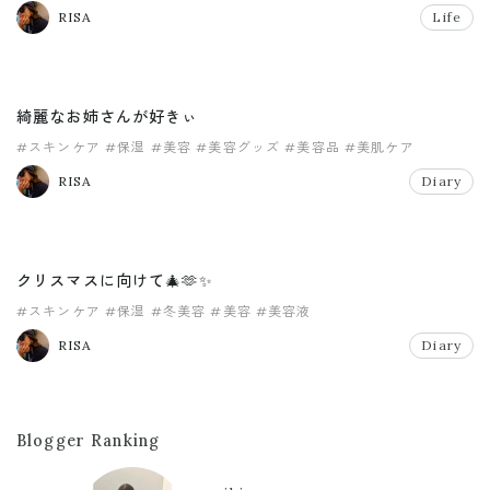
#主婦
RISA
Life
綺麗なお姉さんが好きぃ
#スキンケア
#保湿
#美容
#美容グッズ
#美容品
#美肌ケア
RISA
Diary
クリスマスに向けて🎄🫶✨
#スキンケア
#保湿
#冬美容
#美容
#美容液
RISA
Diary
Blogger Ranking