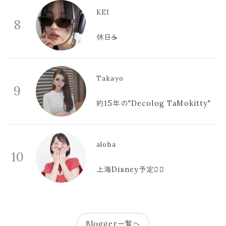
KEI
8
休日☕️
Takayo
9
約15年の"Decolog TaMokitty"
aloha
10
上海Disney予定🫪🩷
Blogger一覧へ