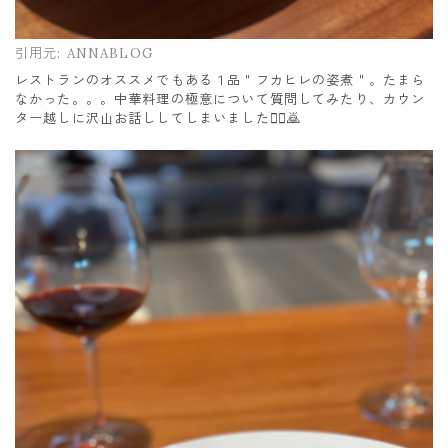
引用元:
ANNABLOG
レストランのオススメでもある１品＂フカヒレの姿煮＂。たまら
なかった。。。中華料理の極意について質問してみたり、カウン
ター越しに沢山お話ししてしまいました🙇‍♀️🙇