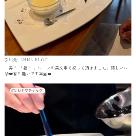
引用元:
ANNA BLOG
＂寿＂ ＂福＂ 。シェフの美文字で祝って頂きました。嬉しいぃ
🥺❤️有り難いです本当❤️