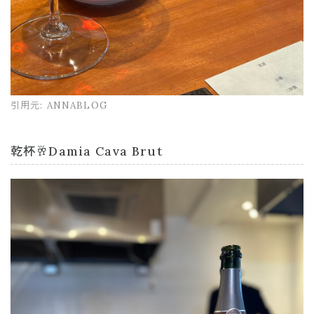
引用元:
ANNABLOG
乾杯🥂Damia Cava Brut