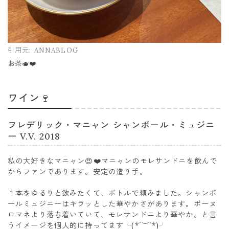
引用元:
ANNABLOG
お茶🫖❤️
ワイン🍷
フレデリック・マニャン シャンボール・ミュジニ
ー V.V. 2018
私の大好きなマニャン😍❤️マニャンのモレサンドニを飲んで
からファンであります。安定の造り手。
１本をゆるりと飲みたくて、ボトルで頼みました。シャンボ
ールミュジニーはキラッとした華やかさがあります。ボーヌ
ロマネより落ち着いていて、モレサンドニより華やか。と言
うイメージを個人的に持ってます╰(*´︶`*)╯