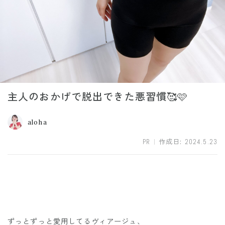
主人のおかげで脱出できた悪習慣🥰🩷
aloha
PR
作成日:
2024.5.23
ずっとずっと愛用してるヴィアージュ、