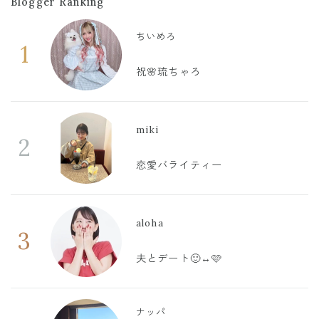
Blogger Ranking
ちいめろ
1
祝🌸琉ちゃろ
miki
2
恋愛バライティー
aloha
3
夫とデート🙂‍↔️🩷
ナッパ