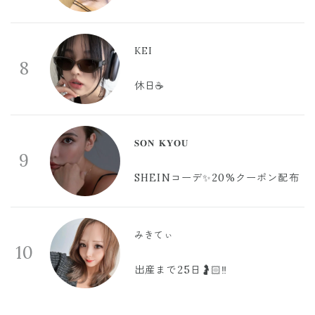
KEI
8
休日☕️
𝐒𝐎𝐍 𝐊𝐘𝐎𝐔
9
SHEINコーデ✨20%クーポン配布
みきてぃ
10
出産まで25日🤰🏻‼️