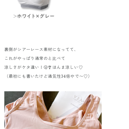
裏側がシアーレース素材になってて、
これがやっぱり通常のと比べて
涼しさがケタ違い！🫢🎐ほんま涼しい♡
（最初にも書いたけど通気性34倍やで〜♡）