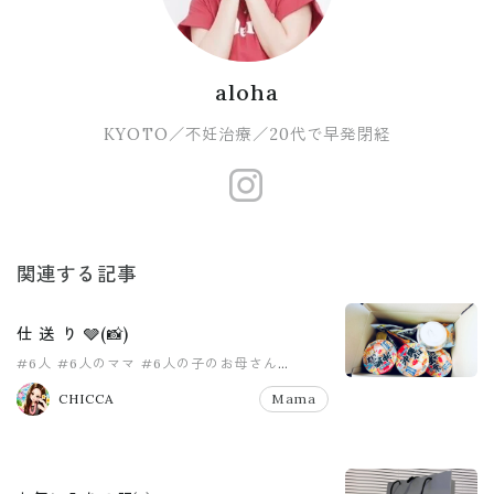
aloha
KYOTO／不妊治療／20代で早発閉経
https://www.
関連する記事
仕 送 り 🩶(📸)
#6人
#6人のママ
#6人の子のお母さん
#8人家族
#PR
#pr
CHICCA
Mama