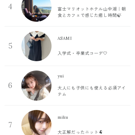
4
富士マリオットホテル山中湖｜朝
食とカフェで感じた癒し時間🍃
ASAMI
5
入学式・卒業式コーデ🤍
yui
6
大人にも子供にも使える必須アイ
テム
miku
7
大正解だったニット🐏