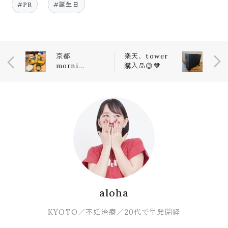
#PR
#誕生日
京都
楽天、tower
morning
購入品😉🧡
🍚🥢
aloha
KYOTO／不妊治療／20代で早発閉経