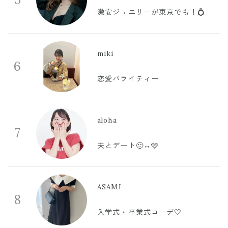
激安ジュエリーが東京でも！💍
miki
6
恋愛バライティー
aloha
7
夫とデート🙂‍↔️🩷
ASAMI
8
入学式・卒業式コーデ🤍