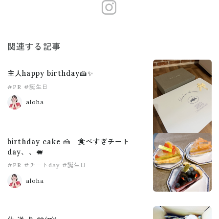
https://www.
関連する記事
主人happy birthday🍰✨
#PR
#誕生日
aloha
birthday cake 🍰 食べすぎチート
day、、🐖
#PR
#チートday
#誕生日
aloha