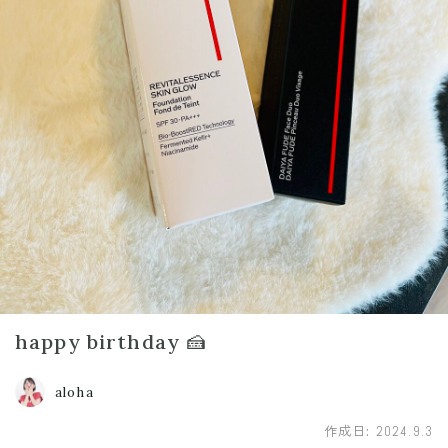
happy birthday 🍰
aloha
作成日:
2024.9.3