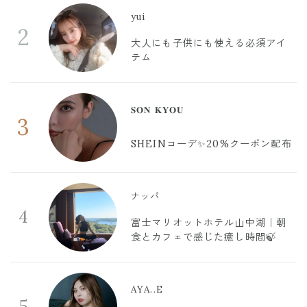
yui
2
大人にも子供にも使える必須アイ
テム
𝐒𝐎𝐍 𝐊𝐘𝐎𝐔
3
SHEINコーデ✨20%クーポン配布
ナッパ
4
富士マリオットホテル山中湖｜朝
食とカフェで感じた癒し時間🍃
AYA..E
5