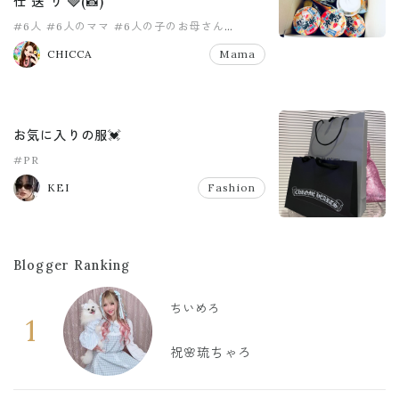
仕 送 り 🩶(📸)
#6人
#6人のママ
#6人の子のお母さん
#8人家族
#PR
#pr
CHICCA
Mama
お気に入りの服💓
#PR
KEI
Fashion
Blogger Ranking
ちいめろ
1
祝🌸琉ちゃろ