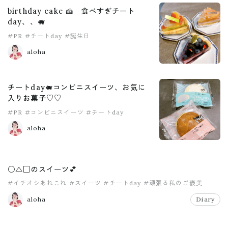
birthday cake 🍰 食べすぎチート
day、、🐖
#PR
#チートday
#誕生日
aloha
チートday🐖コンビニスイーツ、お気に
入りお菓子♡♡
#PR
#コンビニスイーツ
#チートday
aloha
○△□のスイーツ💕
#イチオシあれこれ
#スイーツ
#チートday
#頑張る私のご褒美
aloha
Diary