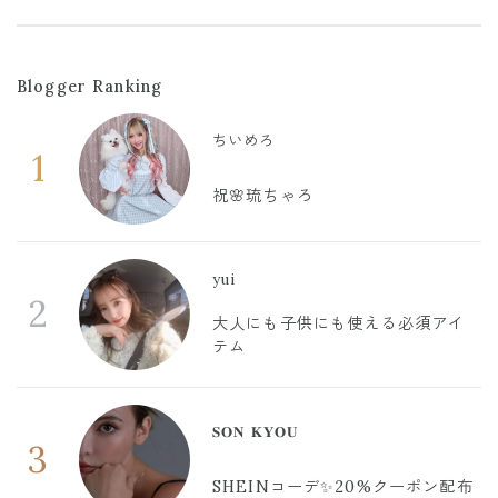
Blogger Ranking
ちいめろ
1
祝🌸琉ちゃろ
yui
2
大人にも子供にも使える必須アイ
テム
𝐒𝐎𝐍 𝐊𝐘𝐎𝐔
3
SHEINコーデ✨20%クーポン配布