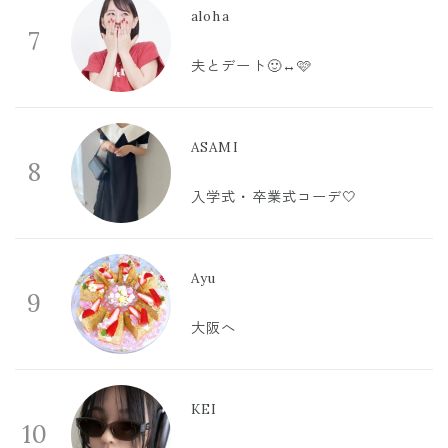
aloha
7
夫とデート🙂‍↔️🩷
ASAMI
8
入学式・卒業式コーデ🤍
Ayu
9
大阪へ
KEI
10