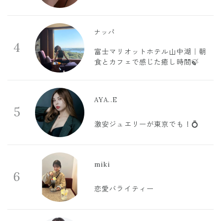
ナッパ
4
富士マリオットホテル山中湖｜朝
食とカフェで感じた癒し時間🍃
AYA..E
5
激安ジュエリーが東京でも！💍
miki
6
恋愛バライティー