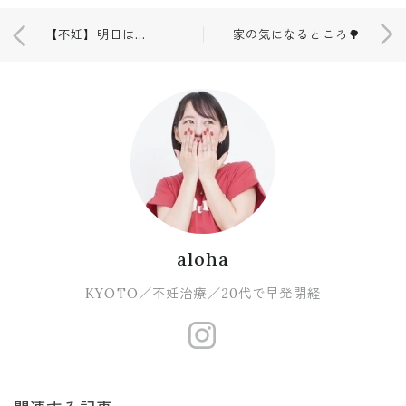
【不妊】明日は産婦人科／コンビニスイーツ感想
家の気になるところ🌳
aloha
KYOTO／不妊治療／20代で早発閉経
https://www.