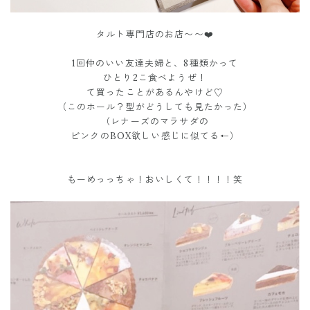
タルト専門店のお店〜〜❤️
1回仲のいい友達夫婦と、8種類かって
ひとり2こ食べようぜ！
て買ったことがあるんやけど♡
（このホール？型がどうしても見たかった）
（レナーズのマラサダの
ピンクのBOX欲しい感じに似てる←）
もーめっっちゃ！おいしくて！！！！笑