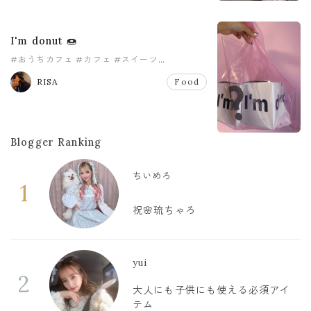
I'm donut 🍩
#おうちカフェ
#カフェ
#スイーツ
#ダイエット
#ドーナツ
#主婦
RISA
Food
Blogger Ranking
ちいめろ
1
祝🌸琉ちゃろ
yui
2
大人にも子供にも使える必須アイ
テム