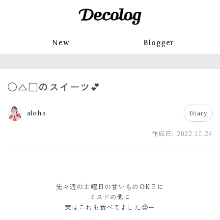
New
Blogger
○△□のスイーツ💕
aloha
Diary
作成日:
2022.10.24
先々週の土曜日の甘いものOK日に
ミスドの他に
実はこれも食べてました🤤←