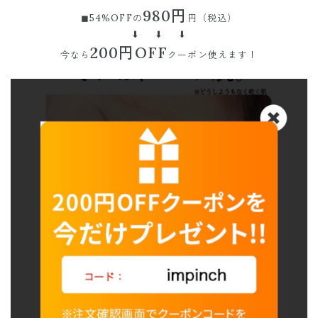
980円
◼︎54%OFFの
円（税込）
⬇︎ ⬇︎ ⬇︎
200円OFF
今なら
クーポン使えます！