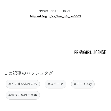
▼お試しサイズ（10㎖）
http://dclog.jp/sa/bke_alh_aa0005
この記事のハッシュタグ
#イチオシあれこれ
#スイーツ
#チートday
#頑張る私のご褒美