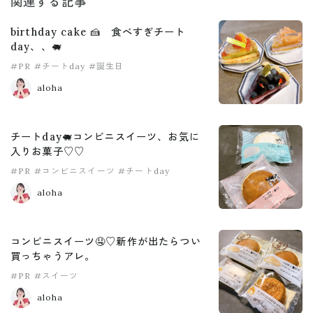
関連する記事
birthday cake 🍰 食べすぎチート
day、、🐖
#PR
#チートday
#誕生日
aloha
チートday🐖コンビニスイーツ、お気に
入りお菓子♡♡
#PR
#コンビニスイーツ
#チートday
aloha
コンビニスイーツ🤤♡新作が出たらつい
買っちゃうアレ。
#PR
#スイーツ
aloha