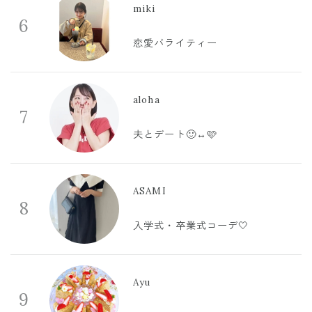
miki
6
恋愛バライティー
aloha
7
夫とデート🙂‍↔️🩷
ASAMI
8
入学式・卒業式コーデ🤍
Ayu
9