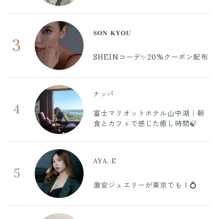
𝐒𝐎𝐍 𝐊𝐘𝐎𝐔
3
SHEINコーデ✨20%クーポン配布
ナッパ
4
富士マリオットホテル山中湖｜朝
食とカフェで感じた癒し時間🍃
AYA..E
5
激安ジュエリーが東京でも！💍