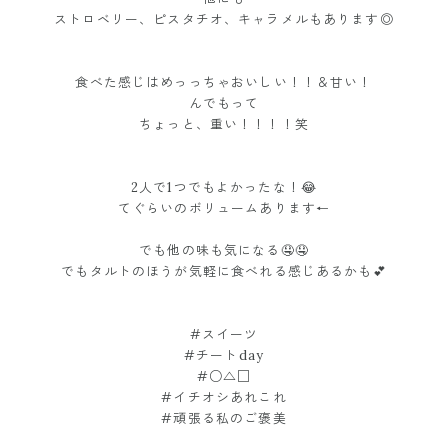
ストロベリー、ピスタチオ、キャラメルもあります◎
食べた感じはめっっちゃおいしい！！＆甘い！
んでもって
ちょっと、重い！！！！笑
2人で1つでもよかったな！😂
てぐらいのボリュームあります←
でも他の味も気になる🤤🤤
でもタルトのほうが気軽に食べれる感じあるかも💕
#スイーツ
#チートday
#○△□
#イチオシあれこれ
#頑張る私のご褒美