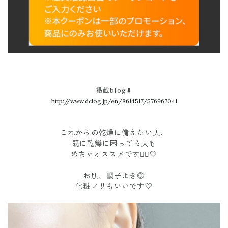
掲載blog⬇︎
http://www.dclog.jp/en/8614517/576967041
これからの乾燥に備えたい人、
既に乾燥に困ってる人も
めちゃオススメです🙆‍♀️🤍
お肌、調子よき◎
化粧ノリもいいです🤍