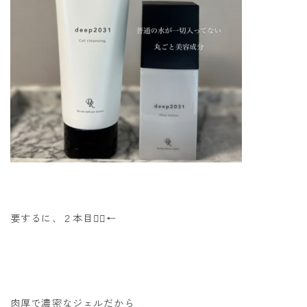
要するに、２本目✌🏼←
肉厚で濃密なジェルだから