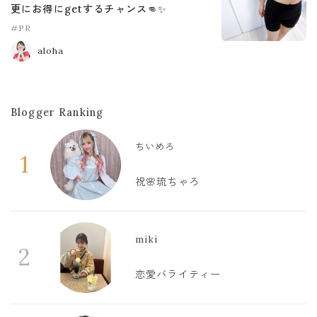
更にお得にgetするチャンス👊✨
#PR
aloha
Blogger Ranking
ちいめろ
1
祝🌸琉ちゃろ
miki
2
恋愛バライティー