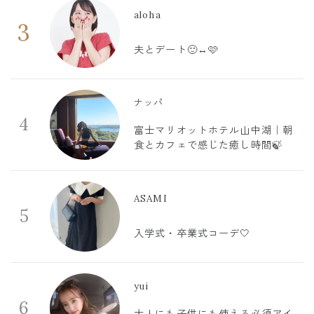
aloha
3
夫とデート🙂‍↔️🩷
ナッパ
4
富士マリオットホテル山中湖｜朝
食とカフェで感じた癒し時間🍃
ASAMI
5
入学式・卒業式コーデ🤍
yui
6
大人にも子供にも使える必須アイ