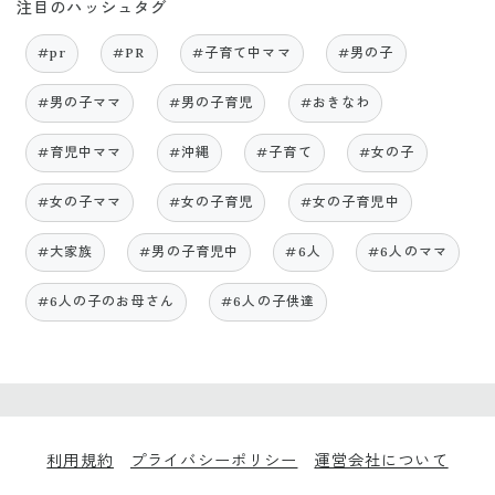
注目のハッシュタグ
#pr
#PR
#子育て中ママ
#男の子
#男の子ママ
#男の子育児
#おきなわ
#育児中ママ
#沖縄
#子育て
#女の子
#女の子ママ
#女の子育児
#女の子育児中
#大家族
#男の子育児中
#6人
#6人のママ
#6人の子のお母さん
#6人の子供達
利用規約
プライバシーポリシー
運営会社について