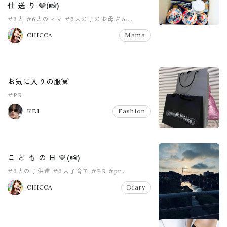
仕 送 り 🩶(📸)
#6人
#6人のママ
#6人の子のお母さん
#8人家族
#PR
#pr
CHICCA
Mama
お気に入りの服💓
#PR
KEI
Fashion
こ ど も の 日 💙(📸)
#6人の子供達
#6人子育て
#PR
#pr
#こどもの日
#女の子ママ
CHICCA
Diary