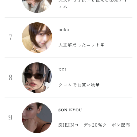
テム
miku
7
大正解だったニット🐏
KEI
8
クロムでお買い物🖤
𝐒𝐎𝐍 𝐊𝐘𝐎𝐔
9
SHEINコーデ✨20%クーポン配布