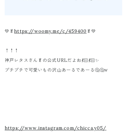
💚🥬
https://woomy.me/c/459400
🥬💚
↑↑↑
神戸レタスさん🥬の公式URLだよお💃🏻💃🏻✨
プチプチで可愛いもの沢山あーるであーる🤔🤔w
https://www.instagram.com/chicca.y05/