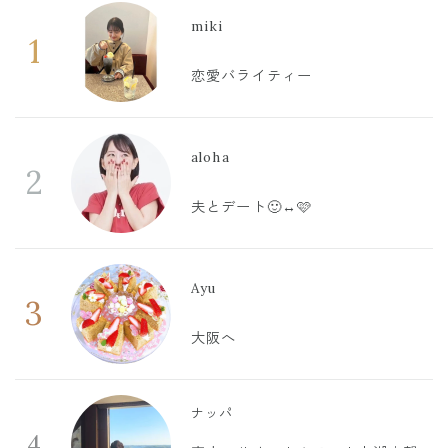
miki
1
恋愛バライティー
aloha
2
夫とデート🙂‍↔️🩷
Ayu
3
大阪へ
ナッパ
4