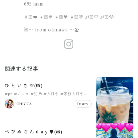
6児 mam
👩🏻❤️ 👦🏻💙 👧🏻🧡 👧🏻🩷 👶🏻🤍 👶🏻🩵
🌺〜 from okinawa 〜🏖
https://www.
関連する記事
ひ と い き 💛(📸)
#pr
#カフェ
#兄弟
#大好き
#家族大好き
#沖縄
CHICCA
Diary
べ び ぬ さ ん d a y ♥️(📸)