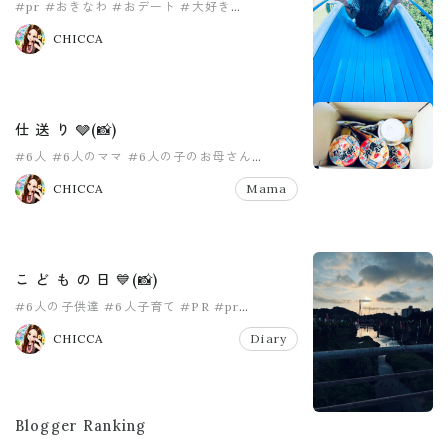
#pr
#おきなわ
#おデート
#大好き
#女の子ママ
#愛娘
CHICCA
仕 送 り 🩶(📸)
#6人
#6人のママ
#6人の子のお母さん
#8人家族
#PR
#pr
CHICCA
Mama
こ ど も の 日 💙(📸)
#6人の子供達
#6人子育て
#PR
#pr
#こどもの日
#女の子ママ
CHICCA
Diary
Blogger Ranking