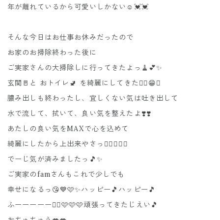
年が離れているから可愛いしかない☺️💓💓
そんな今日はお仕事お休みだったので
お家のお掃除終わった後に
ご実家さんの大掃除しに行ってきたよっ🧹💕✨
玄関🚪と おトイレ🚽 を綺麗にしてきた✌🏻😁💕
膿み出しも終わったし、宜しくない気は吐き出して
水で流して、拭いて、良い気を整えたよ❣️❣️
あたしの良い気をMAXで心を込めて
綺麗にしたから上出来やさっ✌🏻💓💓💓
でーじ気が済みましたっ🎵✨
ご実家のfamさんもこれで少しでも
幸せになるっ😘💙🩷✨ハッピー🎵ハッピー🎵
ふーーーーー😮‍💨🩷🩷🩷頑張ってきたじえい🎵
おちゅちゅう💋💋