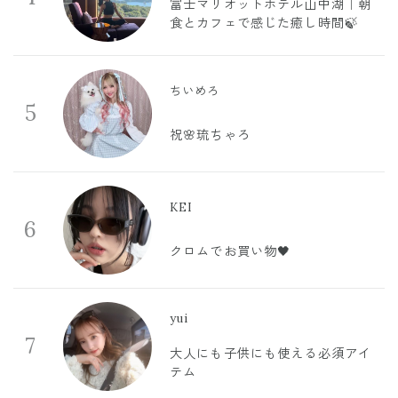
富士マリオットホテル山中湖｜朝
食とカフェで感じた癒し時間🍃
ちいめろ
5
祝🌸琉ちゃろ
KEI
6
クロムでお買い物🖤
yui
7
大人にも子供にも使える必須アイ
テム