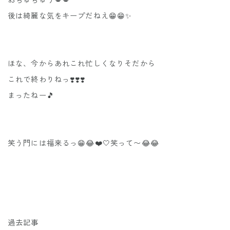
後は綺麗な気をキープだねえ😁😁✨
ほな、今からあれこれ忙しくなりそだから
これで終わりねっ❣️❣️❣️
まったねー🎵
笑う門には福来るっ😁😂❤️🤍笑って〜😂😂
過去記事