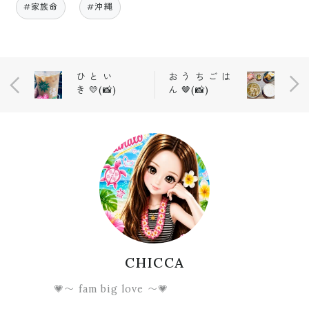
#家族命
#沖縄
ひ と い
お う ち ご は
き 💛(📸)
ん 🤎(📸)
CHICCA
💗〜 fam big love 〜💗