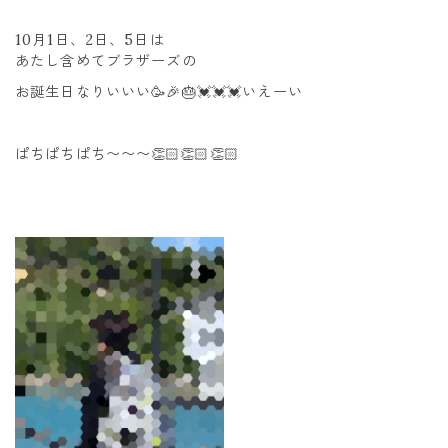
10月1日、2日、5日は
あたし含めてブラザーズの
お誕生日なりいいい🥳🎉🎂💓💓💓いえーい
ぱちぱちぱち〜〜〜👏🏻👏🏻👏🏻