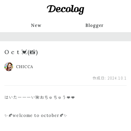
New
Blogger
O c t 💓(📸)
CHICCA
作成日:
2024.10.1
はいたーーーい🌺おちゅちゅう💋💋
✨🍂welcome to october🍂✨