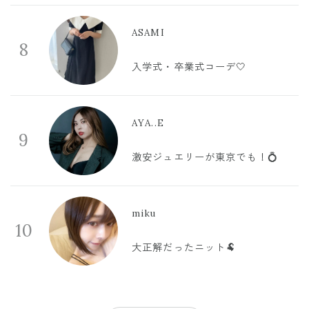
ASAMI
8
入学式・卒業式コーデ🤍
AYA..E
9
激安ジュエリーが東京でも！💍
miku
10
大正解だったニット🐏