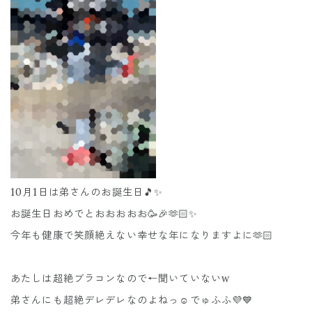
10月1日は弟さんのお誕生日🎵✨
お誕生日おめでとおおおおお🥳🎉🫶🏻✨
今年も健康で笑顔絶えない幸せな年になりますよに🫶🏻
あたしは超絶ブラコンなので←聞いていないw
弟さんにも超絶デレデレなのよねっ☺️でゅふふ💜💙