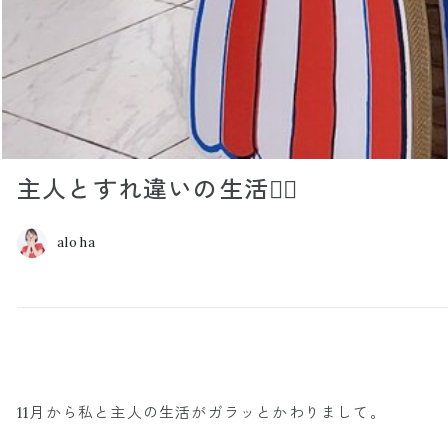
主人とすれ違いの生活😶‍🌫️
aloha
11月から私と主人の生活がガラッとかわりまして。