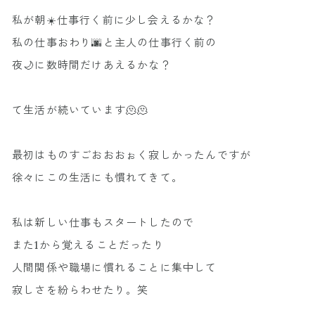
私が朝☀️仕事行く前に少し会えるかな？
私の仕事おわり🌆と主人の仕事行く前の
夜🌙に数時間だけあえるかな？
て生活が続いています🫠🫠
最初はものすごおおおぉく寂しかったんですが
徐々にこの生活にも慣れてきて。
私は新しい仕事もスタートしたので
また1から覚えることだったり
人間関係や職場に慣れることに集中して
寂しさを紛らわせたり。笑