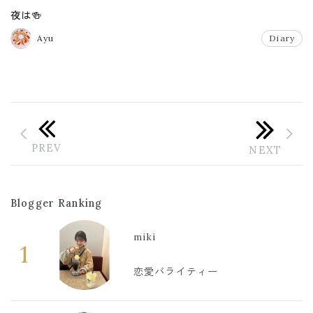
夜は🍻
Ayu
Diary
Blogger Ranking
miki
1
恋愛バライティー