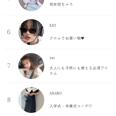
祝🌸琉ちゃろ
KEI
6
クロムでお買い物🖤
yui
7
大人にも子供にも使える必須アイ
テム
ASAMI
8
入学式・卒業式コーデ🤍