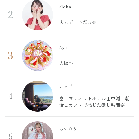
aloha
2
夫とデート🙂‍↔️🩷
Ayu
3
大阪へ
ナッパ
4
富士マリオットホテル山中湖｜朝
食とカフェで感じた癒し時間🍃
ちいめろ
5