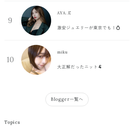
AYA..E
9
激安ジュエリーが東京でも！💍
miku
10
大正解だったニット🐏
Blogger一覧へ
Topics