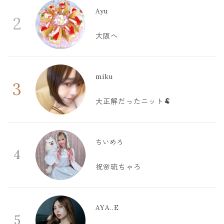
Ayu
2
大阪へ
miku
3
大正解だったニット🐏
ちいめろ
4
祝🌸琉ちゃろ
AYA..E
5