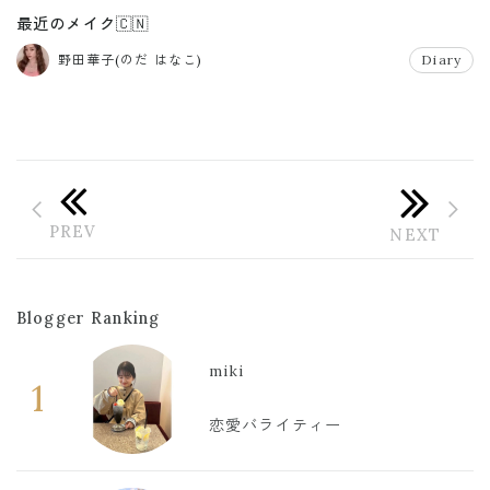
最近のメイク🇨🇳
野田華子(のだ はなこ)
Diary
Blogger Ranking
miki
1
恋愛バライティー