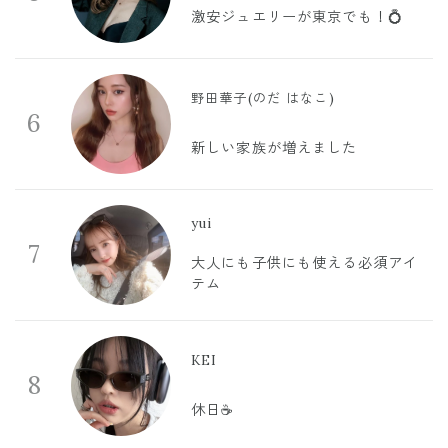
激安ジュエリーが東京でも！💍
野田華子(のだ はなこ)
6
新しい家族が増えました
yui
7
大人にも子供にも使える必須アイ
テム
KEI
8
休日☕️