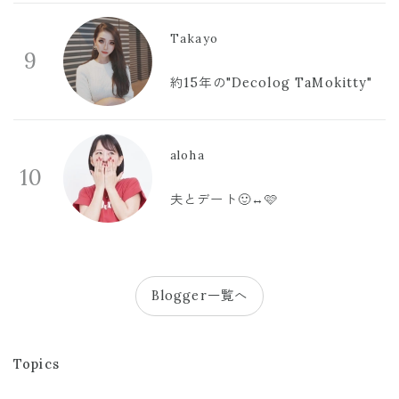
Takayo
9
約15年の"Decolog TaMokitty"
aloha
10
夫とデート🙂‍↔️🩷
Blogger一覧へ
Topics