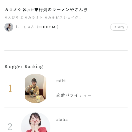
カラオケ🎤♫✨♥︎行列のラーメンやさん🍜
#えびそば
#カラオケ
#カルピスシェイク
#スパイシーチキンナゲット
#ホットヨガ
#マック期間限定
しーちゃん（SHIHOMI）
Diary
Blogger Ranking
miki
1
恋愛バライティー
aloha
2