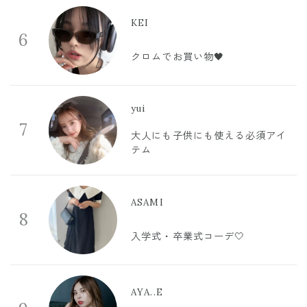
KEI
6
クロムでお買い物🖤
yui
7
大人にも子供にも使える必須アイ
テム
ASAMI
8
入学式・卒業式コーデ🤍
AYA..E