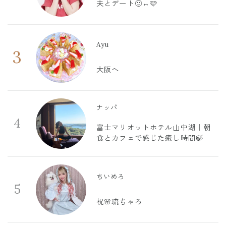
夫とデート🙂‍↔️🩷
Ayu
3
大阪へ
ナッパ
4
富士マリオットホテル山中湖｜朝
食とカフェで感じた癒し時間🍃
ちいめろ
5
祝🌸琉ちゃろ