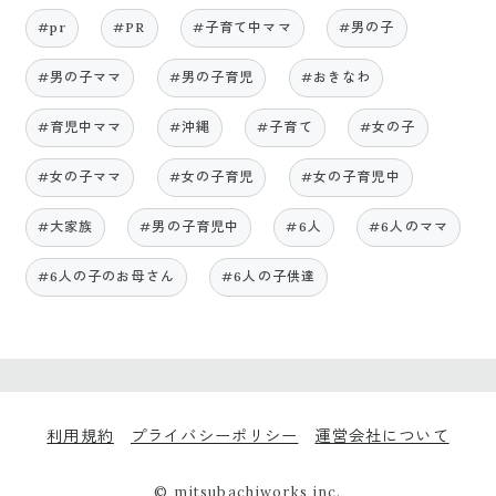
#pr
#PR
#子育て中ママ
#男の子
#男の子ママ
#男の子育児
#おきなわ
#育児中ママ
#沖縄
#子育て
#女の子
#女の子ママ
#女の子育児
#女の子育児中
#大家族
#男の子育児中
#6人
#6人のママ
#6人の子のお母さん
#6人の子供達
利用規約
プライバシーポリシー
運営会社について
© mitsubachiworks inc.