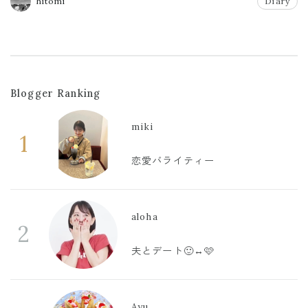
hitomi
Diary
Blogger Ranking
miki
1
恋愛バライティー
aloha
2
夫とデート🙂‍↔️🩷
Ayu