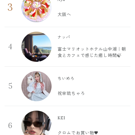
3
大阪へ
ナッパ
4
富士マリオットホテル山中湖｜朝
食とカフェで感じた癒し時間🍃
ちいめろ
5
祝🌸琉ちゃろ
KEI
6
クロムでお買い物🖤