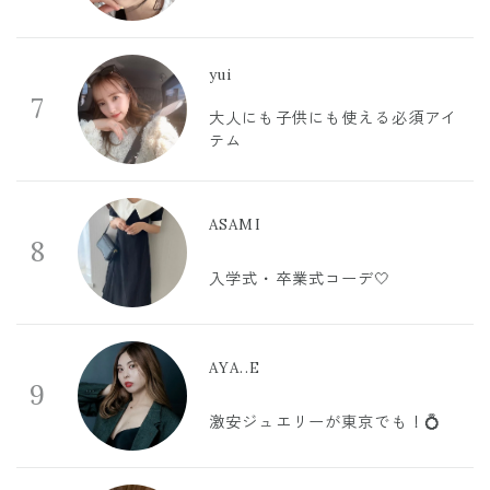
yui
7
大人にも子供にも使える必須アイ
テム
ASAMI
8
入学式・卒業式コーデ🤍
AYA..E
9
激安ジュエリーが東京でも！💍