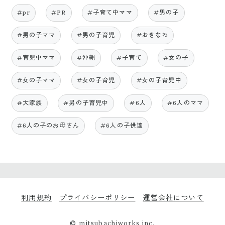
#pr
#PR
#子育て中ママ
#男の子
#男の子ママ
#男の子育児
#おきなわ
#育児中ママ
#沖縄
#子育て
#女の子
#女の子ママ
#女の子育児
#女の子育児中
#大家族
#男の子育児中
#6人
#6人のママ
#6人の子のお母さん
#6人の子供達
利用規約
プライバシーポリシー
運営会社について
© mitsubachiworks inc.