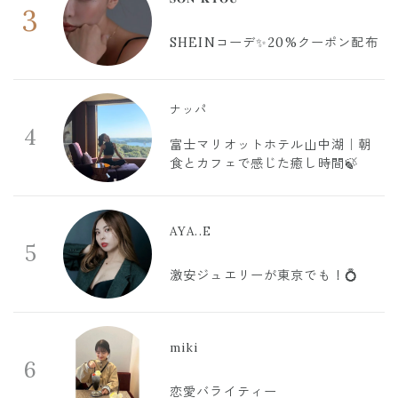
3
SHEINコーデ✨20%クーポン配布
ナッパ
4
富士マリオットホテル山中湖｜朝
食とカフェで感じた癒し時間🍃
AYA..E
5
激安ジュエリーが東京でも！💍
miki
6
恋愛バライティー