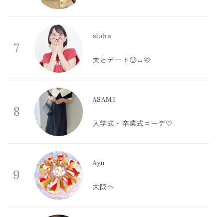
aloha
7
夫とデート🙂‍↔️🩷
ASAMI
8
入学式・卒業式コーデ🤍
Ayu
9
大阪へ