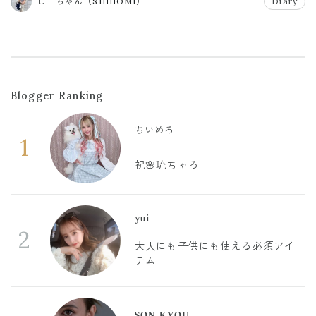
しーちゃん（SHIHOMI）
Diary
Blogger Ranking
ちいめろ
1
祝🌸琉ちゃろ
yui
2
大人にも子供にも使える必須アイ
テム
𝐒𝐎𝐍 𝐊𝐘𝐎𝐔