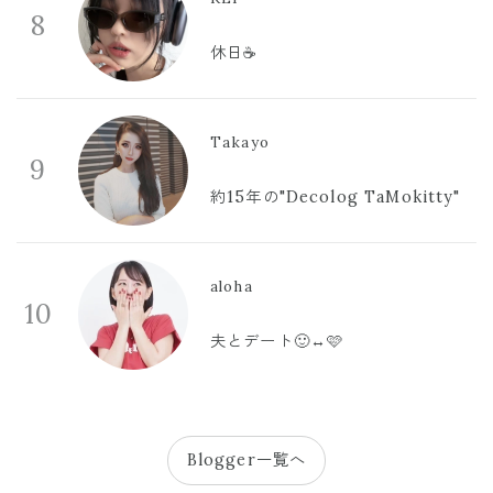
8
休日☕️
Takayo
9
約15年の"Decolog TaMokitty"
aloha
10
夫とデート🙂‍↔️🩷
Blogger一覧へ