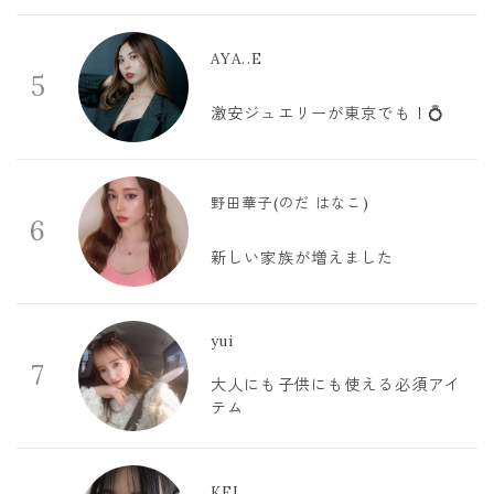
AYA..E
5
激安ジュエリーが東京でも！💍
野田華子(のだ はなこ)
6
新しい家族が増えました
yui
7
大人にも子供にも使える必須アイ
テム
KEI