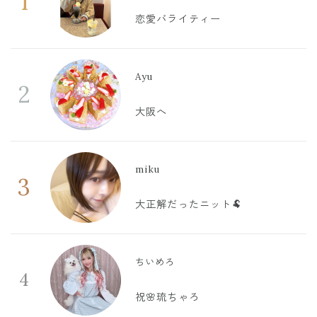
1
恋愛バライティー
Ayu
2
大阪へ
miku
3
大正解だったニット🐏
ちいめろ
4
祝🌸琉ちゃろ