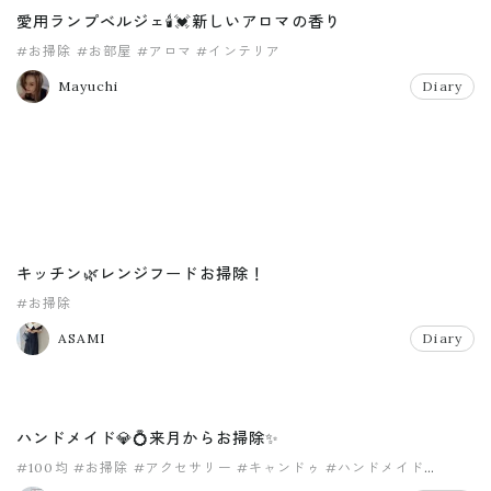
愛用ランプベルジェ🕯💓新しいアロマの香り
#お掃除
#お部屋
#アロマ
#インテリア
Mayuchi
Diary
キッチン🌿レンジフードお掃除！
#お掃除
ASAMI
Diary
ハンドメイド💎💍来月からお掃除✨
#100均
#お掃除
#アクセサリー
#キャンドゥ
#ハンドメイド
#研磨剤