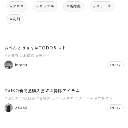
#アロマ
#カップル
#断捨離
#タリーズ
#洗剤
おべんとｄａｙ💫TODOリスト
#お弁当
#お掃除
#夫弁当
hitomi
Diary
DAISO新商品購入品💕お掃除アイテム
#100均
#DAISO
#お掃除
#インテリア
#ダイソー
#プチプラ
ASAMI
Diary