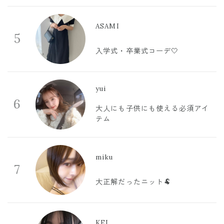
ASAMI
5
入学式・卒業式コーデ🤍
yui
6
大人にも子供にも使える必須アイ
テム
miku
7
大正解だったニット🐏
KEI