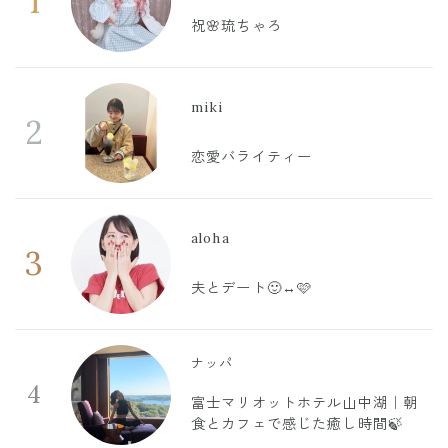
1
祝🌸琉ちゃろ
miki
2
恋愛バライティー
aloha
3
夫とデート🙂‍↔️🩷
ナッパ
4
富士マリオットホテル山中湖｜朝
食とカフェで感じた癒し時間🍃