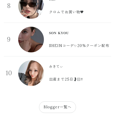
8
クロムでお買い物🖤
𝐒𝐎𝐍 𝐊𝐘𝐎𝐔
9
SHEINコーデ✨20%クーポン配布
みきてぃ
10
出産まで25日🤰🏻‼️
Blogger一覧へ