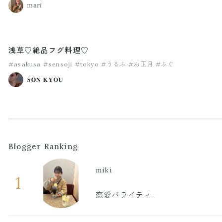
mari
浅草♡絶品フグ料理♡
#asakusa
#sensoji
#tokyo
#うるふ
#お正月
#ふぐ
𝐒𝐎𝐍 𝐊𝐘𝐎𝐔
Blogger Ranking
miki
1
恋愛バライティー