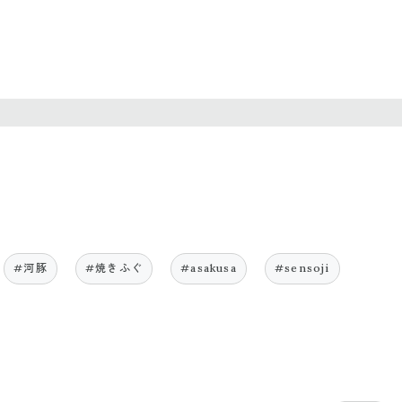
#河豚
#焼きふぐ
#asakusa
#sensoji