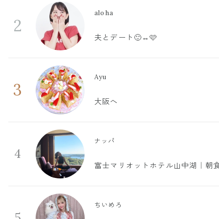
aloha
2
夫とデート🙂‍↔️🩷
Ayu
3
大阪へ
ナッパ
4
富士マリオットホテル山中湖｜朝食
ちいめろ
5