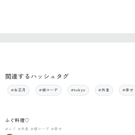
関連するハッシュタグ
#お正月
#娘コーデ
#tokyo
#外食
#幸せ
ふぐ料理♡
#ふぐ
#外食
#娘コーデ
#幸せ