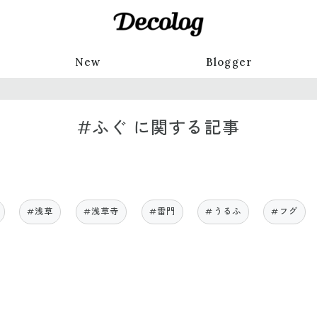
New
Blogger
#ふぐ に関する記事
#浅草
#浅草寺
#雷門
#うるふ
#フグ