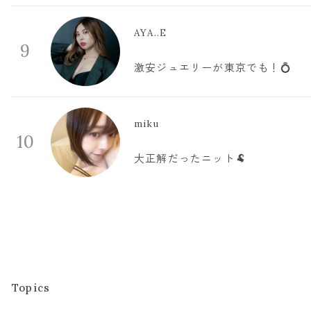
AYA..E
9
激安ジュエリーが東京でも！💍
miku
10
大正解だったニット🐏
Topics