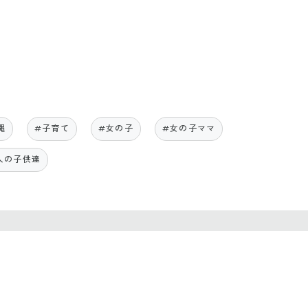
縄
#子育て
#女の子
#女の子ママ
人の子供達