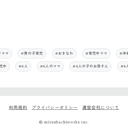
子ママ
#男の子育児
#おきなわ
#育児中ママ
#沖
児中
#6人
#6人のママ
#6人の子のお母さん
#6
利用規約
プライバシーポリシー
運営会社について
© mitsubachiworks inc.