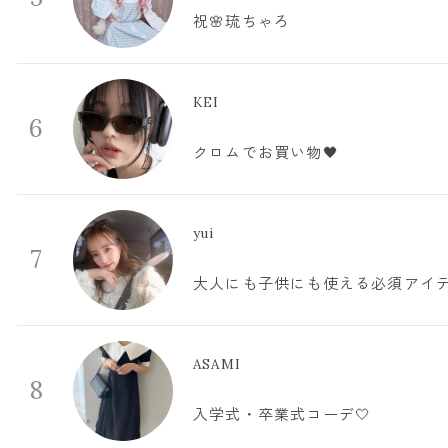
祝🌸琉ちゃろ
KEI
6
クロムでお買い物🖤
yui
7
大人にも子供にも使える必須アイ
ASAMI
8
入学式・卒業式コーデ🤍