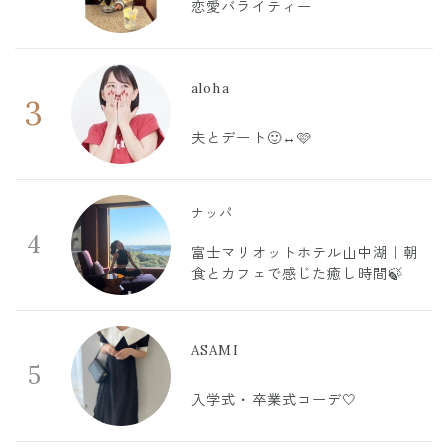
恋愛バライティー
aloha
3
夫とデート🙂‍↔️🩷
ナッパ
4
富士マリオットホテル山中湖｜朝
食とカフェで感じた癒し時間🍃
ASAMI
5
入学式・卒業式コーデ🤍