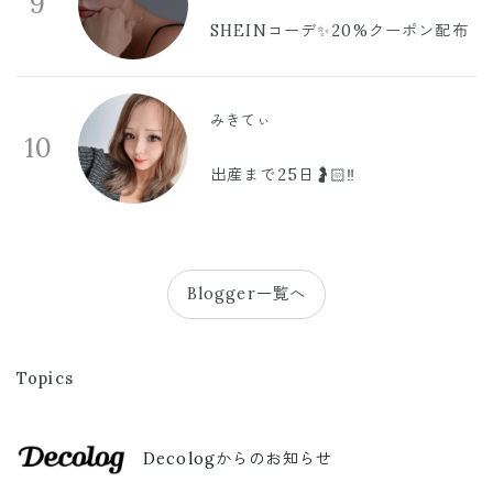
9
SHEINコーデ✨20%クーポン配布
みきてぃ
10
出産まで25日🤰🏻‼️
Blogger一覧へ
Topics
Decologからのお知らせ