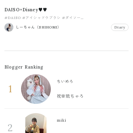
DAISO×Disney♥️♥️
#DAISO
#アイシャドウブラシ
#ダイソー
#ダイソーディズニーコラボ
#パウダーブラシ
#プチプラ
しーちゃん（SHIHOMI）
Diary
Blogger Ranking
ちいめろ
1
祝🌸琉ちゃろ
miki
2