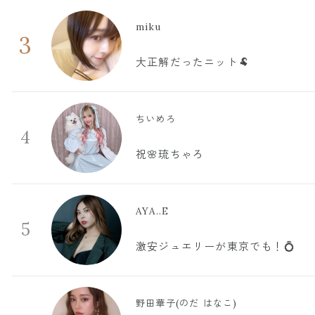
miku
3
大正解だったニット🐏
ちいめろ
4
祝🌸琉ちゃろ
AYA..E
5
激安ジュエリーが東京でも！💍
野田華子(のだ はなこ)