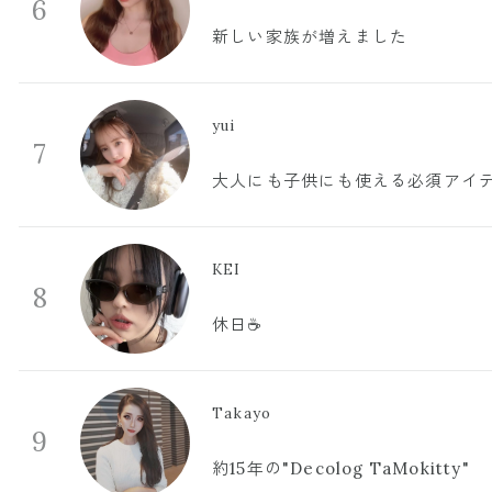
6
新しい家族が増えました
yui
7
大人にも子供にも使える必須アイ
KEI
8
休日☕️
Takayo
9
約15年の"Decolog TaMokitty"