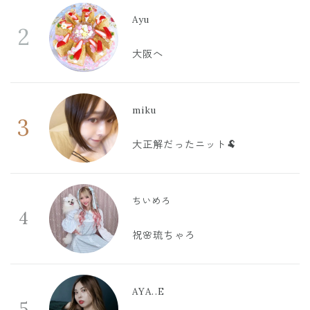
Ayu
2
大阪へ
miku
3
大正解だったニット🐏
ちいめろ
4
祝🌸琉ちゃろ
AYA..E
5