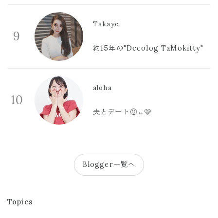
Takayo
9
約15年の"Decolog TaMokitty"
aloha
10
夫とデート🙂‍↔️🩷
Blogger一覧へ
Topics