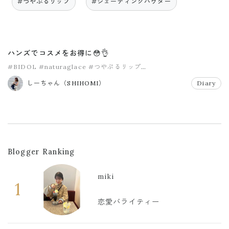
#つやぷるリップ
#シェーディングパウダー
ハンズでコスメをお得に😳👌
#BIDOL
#naturaglace
#つやぷるリップ
#ウォータリーファンデーション
#エテュセ
#キャンメイク
しーちゃん（SHIHOMI）
Diary
Blogger Ranking
miki
1
恋愛バライティー