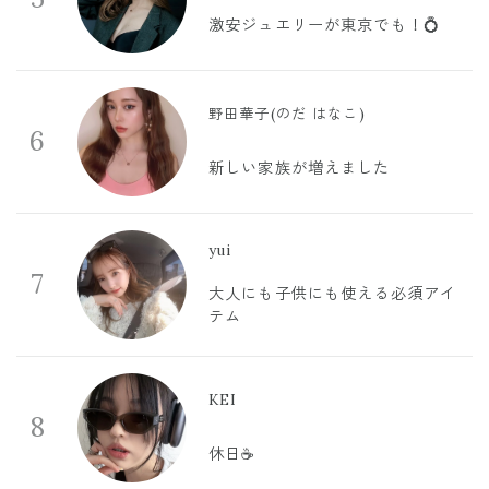
激安ジュエリーが東京でも！💍
野田華子(のだ はなこ)
6
新しい家族が増えました
yui
7
大人にも子供にも使える必須アイ
テム
KEI
8
休日☕️