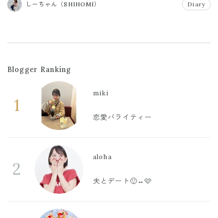
しーちゃん（SHIHOMI）
Diary
Blogger Ranking
miki
1
恋愛バライティー
aloha
2
夫とデート🙂‍↔️🩷