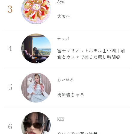
Ayu
3
大阪へ
ナッパ
4
富士マリオットホテル山中湖｜朝
食とカフェで感じた癒し時間🍃
ちいめろ
5
祝🌸琉ちゃろ
KEI
6
クロムでお買い物🖤