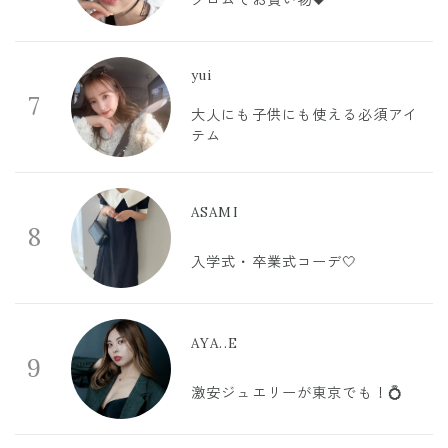
yui
7
大人にも子供にも使える必須アイ
テム
ASAMI
8
入学式・卒業式コーデ🤍
AYA..E
9
激安ジュエリーが東京でも！💍