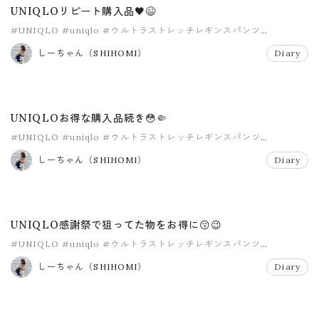
UNIQLOリピート購入品🖤😉
#UNIQLO
#uniqlo
#ウルトラストレッチレギンスパンツ
#ユニクロ
#ユニクロ購入品
#レギュラーソックス
しーちゃん（SHIHOMI）
Diary
UNIQLOお得な購入品続き😳🤏
#UNIQLO
#uniqlo
#ウルトラストレッチレギンスパンツ
#ユニクロ
#ユニクロセール
#ユニクロパンツ
しーちゃん（SHIHOMI）
Diary
UNIQLO感謝祭で狙ってた物をお得に😗😉
#UNIQLO
#uniqlo
#ウルトラストレッチレギンスパンツ
#スフレヤーンハイネックセーター
しーちゃん（SHIHOMI）
Diary
#ヒートテックバレエネックティー
#ヒートテックレギンス