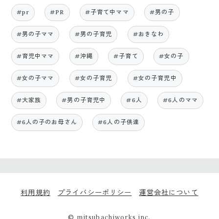
#pr
#PR
#子育て中ママ
#男の子
#男の子ママ
#男の子育児
#おきなわ
#育児中ママ
#沖縄
#子育て
#女の子
#女の子ママ
#女の子育児
#女の子育児中
#大家族
#男の子育児中
#6人
#6人のママ
#6人の子のお母さん
#6人の子供達
利用規約
プライバシーポリシー
運営会社について
© mitsubachiworks inc.