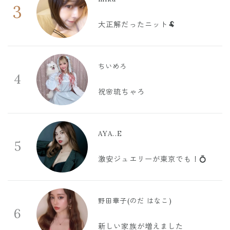
3
大正解だったニット🐏
ちいめろ
4
祝🌸琉ちゃろ
AYA..E
5
激安ジュエリーが東京でも！💍
野田華子(のだ はなこ)
6
新しい家族が増えました