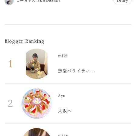
しーちゃん（SHIHOMI）
Diary
Blogger Ranking
miki
1
恋愛バライティー
Ayu
2
大阪へ
miku