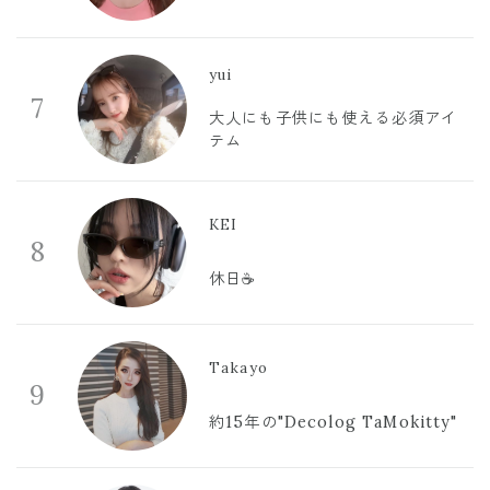
yui
7
大人にも子供にも使える必須アイ
テム
KEI
8
休日☕️
Takayo
9
約15年の"Decolog TaMokitty"