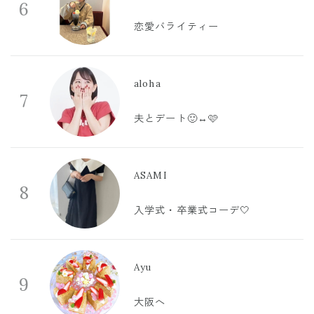
6
恋愛バライティー
aloha
7
夫とデート🙂‍↔️🩷
ASAMI
8
入学式・卒業式コーデ🤍
Ayu
9
大阪へ