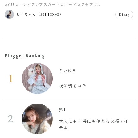
#GU
#エンビフレアスカート
#コーデ
#プチプラ
#ラメＶネックセーター
#リエディ
しーちゃん（SHIHOMI）
Diary
Blogger Ranking
ちいめろ
1
祝🌸琉ちゃろ
yui
2
大人にも子供にも使える必須アイ
テム