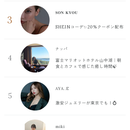
𝐒𝐎𝐍 𝐊𝐘𝐎𝐔
3
SHEINコーデ✨20%クーポン配布
ナッパ
4
富士マリオットホテル山中湖｜朝
食とカフェで感じた癒し時間🍃
AYA..E
5
激安ジュエリーが東京でも！💍
miki